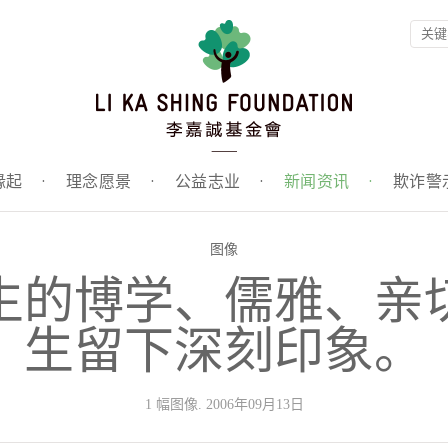
缘起
·
理念愿景
·
公益志业
·
新闻资讯
·
欺诈警
图像
生的博学、儒雅、亲
生留下深刻印象。
1 幅图像. 2006年09月13日