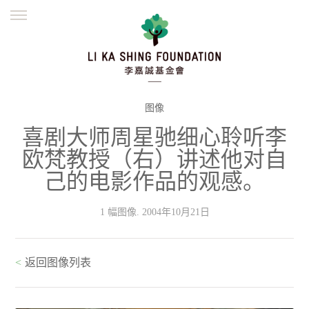
ENGLISH
繁體
简体
主页
创办缘起
理念愿景
公益志业
新闻资讯
欺诈警示
图像
喜剧大师周星驰细心聆听李
並肩同行
欧梵教授（右）讲述他对自
己的电影作品的观感。
1 幅图像. 2004年10月21日
<
返回图像列表