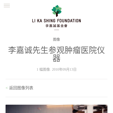
ENGLISH
繁體
简体
主页
创办缘起
理念愿景
公益志业
新闻资讯
欺诈警示
图像
李嘉诚先生参观肿瘤医院仪
並肩同行
器
1 幅图像. 2010年09月13日
<
返回图像列表