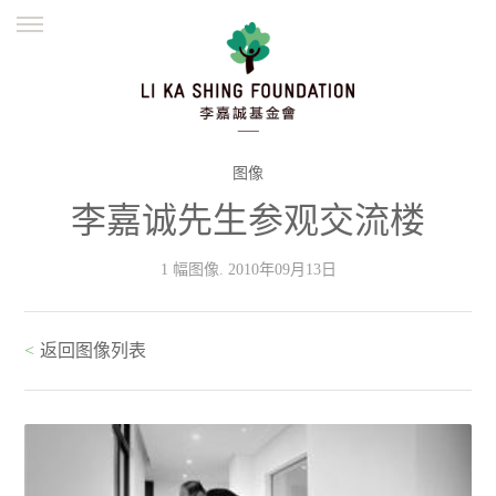
ENGLISH
繁體
简体
主页
创办缘起
理念愿景
公益志业
新闻资讯
欺诈警示
图像
李嘉诚先生参观交流楼
並肩同行
1 幅图像. 2010年09月13日
<
返回图像列表