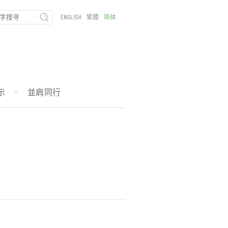
ENGLISH
繁體
简体
示
·
並肩同行