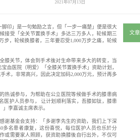
2021年07月13日
一步一脚印」是一句勉励之言，但「一步一痛楚」便是很大
文章
候接受「全关节置换手术」多达三万多人，轮候期三
步，轮候换膝者，三年要忍受1,000万步之痛，轮候
置换全膝关节，体会到手术後对生命带来多大的转变，当
0万元宝血医院（明爱）「全膝关节置换手术」资助计划，
手术，非常高兴，因此决定加码2,000万元，预计再多
的热诚参与，为帮助在公立医院等候做手术的膝患病
多名医护人员参与， 让计划顺利落实，吾膝如钛，膝患
！」李嘉诚主席表示。
感谢基金会支持：「多谢李先生的资助，我们上下深
40多名患者康复，这份喜悦，每位医护人员也乐於分
作或需要家人照顾，获资助换膝後自行出外，不仅可