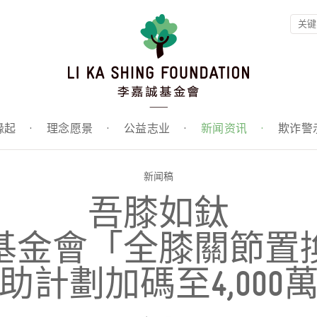
缘起
·
理念愿景
·
公益志业
·
新闻资讯
·
欺诈警
新闻稿
吾膝如鈦
基金會「全膝關節置
助計劃加碼至4,000