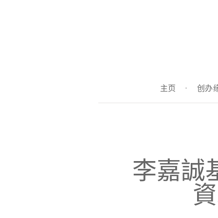
主页
·
创办
李嘉誠
資