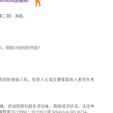
第二期）海报。
术」资助计划何时开始？
医院轮候逾三年。在职人士或主要家庭收入者优先考
格，经该院骨科医生评估後，再按经济状况，决定申
9966丶39719921或 WhatsApp 60136754。