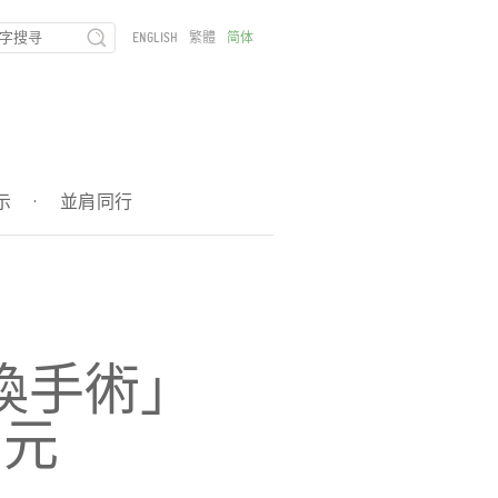
ENGLISH
繁體
简体
示
·
並肩同行
換手術」
萬元