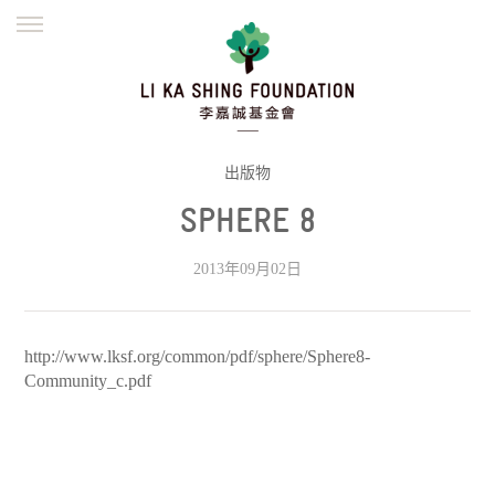
ENGLISH
繁體
简体
主页
创办缘起
理念愿景
公益志业
新闻资讯
欺诈警示
出版物
SPHERE 8
並肩同行
2013年09月02日
http://www.lksf.org/common/pdf/sphere/Sphere8-
Community_c.pdf