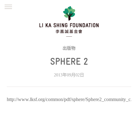
ENGLISH
繁體
简体
主页
创办缘起
理念愿景
公益志业
新闻资讯
欺诈警示
出版物
SPHERE 2
並肩同行
2013年09月02日
http://www.lksf.org/common/pdf/sphere/Sphere2_community_c.pd