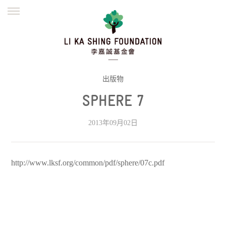
ENGLISH
繁體
简体
主页
创办缘起
理念愿景
公益志业
新闻资讯
欺诈警示
出版物
SPHERE 7
並肩同行
2013年09月02日
http://www.lksf.org/common/pdf/sphere/07c.pdf