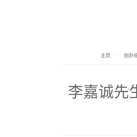
主页
·
创办
李嘉诚先