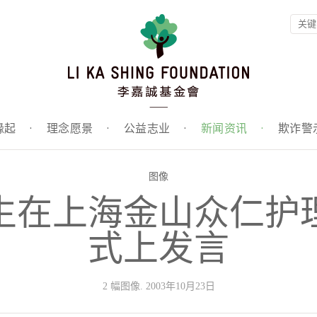
缘起
·
理念愿景
·
公益志业
·
新闻资讯
·
欺诈警
图像
生在上海金山众仁护
式上发言
2 幅图像. 2003年10月23日