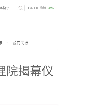
ENGLISH
繁體
简体
示
·
並肩同行
理院揭幕仪