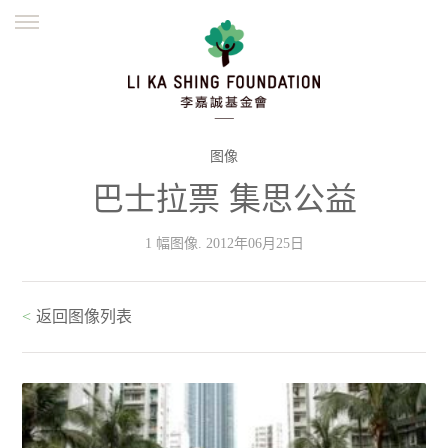
ENGLISH
繁體
简体
主页
创办缘起
理念愿景
公益志业
新闻资讯
欺诈警示
图像
巴士拉票 集思公益
並肩同行
1 幅图像. 2012年06月25日
<
返回图像列表