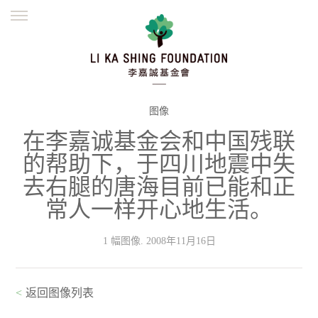
ENGLISH
繁體
简体
主页
创办缘起
理念愿景
公益志业
新闻资讯
欺诈警示
图像
在李嘉诚基金会和中国残联
並肩同行
的帮助下，于四川地震中失
去右腿的唐海目前已能和正
常人一样开心地生活。
1 幅图像. 2008年11月16日
<
返回图像列表