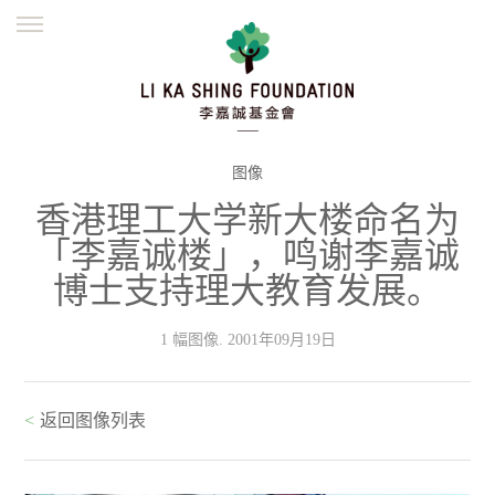
ENGLISH
繁體
简体
主页
创办缘起
理念愿景
公益志业
新闻资讯
欺诈警示
图像
香港理工大学新大楼命名为
並肩同行
「李嘉诚楼」，鸣谢李嘉诚
博士支持理大教育发展。
1 幅图像. 2001年09月19日
<
返回图像列表