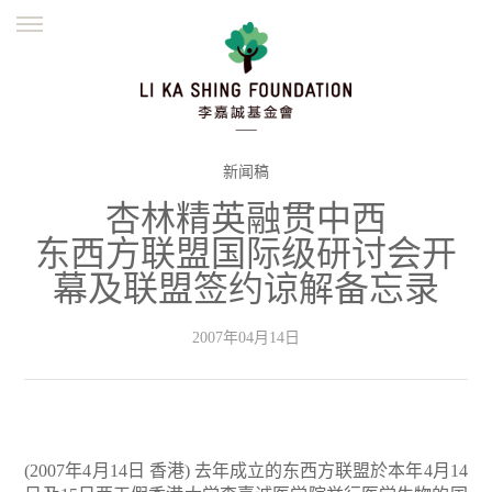
ENGLISH
繁體
简体
主页
创办缘起
理念愿景
公益志业
新闻资讯
欺诈警示
新闻稿
杏林精英融贯中西
並肩同行
东西方联盟国际级研讨会开
幕及联盟签约谅解备忘录
2007年04月14日
(2007年4月14日 香港) 去年成立的东西方联盟於本年4月14