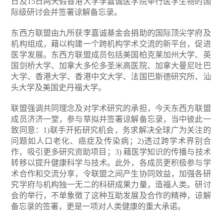
日及15日两天假香港大学李嘉诚医学院举行医学生物的国
际级研讨会并签署谅解备忘录。
东西方联盟由九所获李嘉诚基金会捐助的国际顶尖学府及
机构组成，藉以构建一个跨机构学术交流的新平台，促进
医学发展。东西方联盟成员包括美国柏克莱加州大学、英
国剑桥大学、加拿大多伦多圣米高医院、加拿大曼尼吐巴
大学、香港大学、香港中文大学、法国巴斯德研究所、汕
头大学及美国史丹福大学。
联盟强调共同理念及对学术研究的承担，今天东西方联盟
成员济济一堂，参与草拟并签署谅解备忘录，当中彼此一
致同意：1)联手开拓研究机会，务求解决全球广为关注的
问题如人口老化、癌症及传染病；2)透过跨学术界别合
作，吸引更多研究资助项目；3) 藉医学知识的传播与技术
转移以提升健康科学与技术。此外，各成员更积极参与学
术合作和交流分享，令联盟之间产生协同效益，加强各研
究学府与机构独一无二的科研成果力量，造福人类。研讨
会的举行，不单象徵了这种互助发展及合作的精神，谅解
备忘录的签署，更是一项对人类健康的重大承诺。