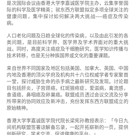
是次国际会议由香港大学李嘉诚医学院主办，云集享誉国
际的科学及医学精英；就东西方联盟拟定多项全球关注的
健康问题，集中探讨如何解决两大挑战──癌症及传染
病。
人口老化问题及日趋全球化的传染病，以及由此引发的各
类问题，是目前科学界、医学界及学术界面对的重大挑
战。同时，高度关注癌症及干细胞研究，医学知识传播与
技术转移，也是无分种族国界或文化的重要课题。
来自世界不同国家及地区包括美国、加拿大、英国、中国
内地及香港的顶尖学府及机构共十六位权威学者专家聚首
一堂，探讨威胁生命的杀手病之最新研究及发现。讨论题
目包括肝炎，子宫颈癌，红斑狼疮症，爱滋病，禽流感，
食道癌，鼻咽癌及卵巢癌。联盟成员透过会议交流及分享
所带来的协同效应及新冲击，充份发挥东西方联盟成立的
原始精神。
香港大学李嘉诚医学院代院长梁宪孙教授表示：「今日九
间机构联盟签署谅解备忘录，一起开拓崭新的一页，提供
创新研究，学术交流，促进健康的平台。」