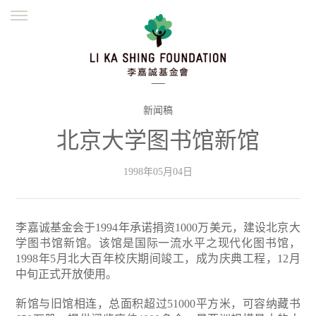
ENGLISH
繁體
简体
主页
创办缘起
理念愿景
公益志业
新闻资讯
欺诈警示
新闻稿
北京大学图书馆新馆
並肩同行
1998年05月04日
李嘉诚基金会于1994年承诺捐资1000万美元，建设北京大
学图书馆新馆。该馆是国际一流水平之现代化图书馆，
1998年5月北大百年校庆期间竣工，成为庆典工程，12月
中旬正式开放使用。
新馆与旧馆相连，总面积超过51000平方米，可容纳藏书