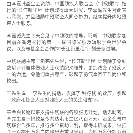
由李嘉诚基金会资助、中国残疾人联合会（“中残联”）推
行的“长江新里程”计划取得重大进展，李嘉诚先生对此表
示欣慰，并且勉励中残联仝人同心协力，继续提升内地残
疾人士服务。
李嘉诚先生今天会见了中残联的领导，聆听了中残联参加
目前在香港举行的第十一届国际义肢及矫形学会世界会
议，以及与基金会合作的“长江新里程”计划最新进展。
中残联副主席王新宪先生说，“长江新里程”计划除了令到
数以万计肢体伤残人士获装配义肢外，更加改变了残疾人
士的命运，令他们重拾尊严，鼓起了勇气重回工作岗位和
校园。
王先生说：“李先生的捐助，发挥了‘种籽钱’的效应，引起
了政府和社会人士对残疾人士的关注和支持。”
基金会长期以来支持中残联的各项服务计划，助无助者，
李先生累计捐款至今共达港币二亿八百万元。基金会与中
残联合作多年，推行多个资助计划，取得丰硕成果，包括
令一百零七万名白内障患者重见光明、为四万名低视力者