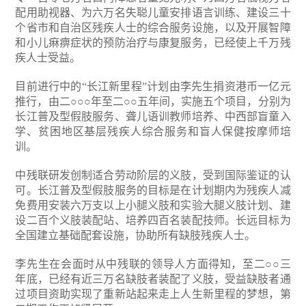
配用助视器、为六万名失聪儿童安排语言训练、建设三十
个省市和自治区残疾人士的综合服务设施，以及开展智障
和小儿痳痹症状的预防治疗与康复服务，已经使上千万残
疾人士受益。
目前进行中的“长江新里程”计划由李先生捐资港币一亿元
推行，由二○○○年至二○○五年间，实施五个项目，分别为
长江普及型假肢服务、聋儿语训教师培养、中西部盲童入
学、贫困地区基层残疾人综合服务和盲人保健按摩师培
训。
中残联研发创制适合劳动阶层的义肢，受到国际鉴证的认
可。长江普及型假肢服务的目标是在计划期内为残疾人减
免费用安装六万支以上小腿义肢和实验大腿义肢计划、建
设二百个义肢装配站、培养四百名装配技师。长远目标为
全国建立基础配套设施，协助所有缺肢残疾人士。
李先生在会面时从中残联的领导人方面得知，至二○○三
年底，已经有近三万名缺肢者装配了义肢，受益缺肢者通
过项目资助实现了重新站起来走上人生新里程的梦想，第