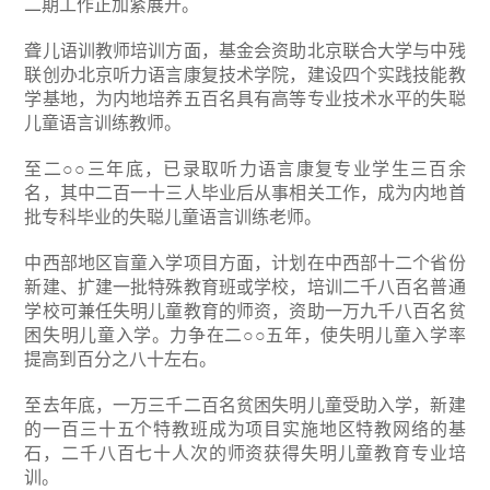
二期工作正加紧展开。
聋儿语训教师培训方面，基金会资助北京联合大学与中残
联创办北京听力语言康复技术学院，建设四个实践技能教
学基地，为内地培养五百名具有高等专业技术水平的失聪
儿童语言训练教师。
至二○○三年底，已录取听力语言康复专业学生三百余
名，其中二百一十三人毕业后从事相关工作，成为内地首
批专科毕业的失聪儿童语言训练老师。
中西部地区盲童入学项目方面，计划在中西部十二个省份
新建、扩建一批特殊教育班或学校，培训二千八百名普通
学校可兼任失明儿童教育的师资，资助一万九千八百名贫
困失明儿童入学。力争在二○○五年，使失明儿童入学率
提高到百分之八十左右。
至去年底，一万三千二百名贫困失明儿童受助入学，新建
的一百三十五个特教班成为项目实施地区特教网络的基
石，二千八百七十人次的师资获得失明儿童教育专业培
训。