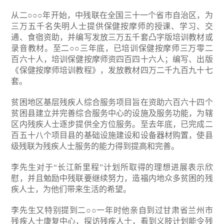
从二○○○年开始，中残联在全国三十一个省市自治区，为
三万五千名失明人士提供保健按摩师的授课、学习、交
通、食宿资助，并编写发放三万五千套凸字版培训教材或
录音教材。至二○○三年底，已培训保健按摩师三万零二
百六十人，培训保健按摩师资四百四十六人；编写、出版
《保健按摩师培训教程》，发放教材四万二千九百九十七
套。
贫困地区基层残疾人综合服务项目旨在资助六百六十四个
贫困县建立并完善综合服务中心的设施及服务功能，为辖
区内残疾人士逐步提供全方位服务。至去年底，已完成二
百五十八个项目县的基础设施建设和设备器材购置，使县
级残联为残疾人士服务的能力得到提高和完善。
李先生对于“长江新里程”计划所取得的理想进展表示欣
慰，并且勉励中残联要继续努力，造福内地众多贫困的残
疾人士，为他们带来生活的希望。
李先生又特别提到二○○一年时他亲自到过甘肃省兰州市
残疾人士康复中心，探访残疾人士，看到义肢计划能令残