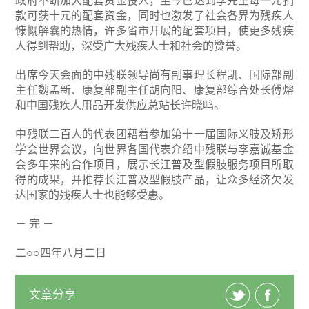
政府不断加大配套资金投入，至今已达到李先生每一元捐
款可获十元的配套资金，同时也激发了社会各界为残疾人
慷慨解囊的热情，许多省市开展的配套项目，使更多残疾
人得到帮助，深受广大残疾人士和社会的赞誉。
出席今天会面的中残联领导尚有副事理长程凯、国际部副
主任魏孟新、康复部副主任胡向阳、康复部综合处长傅熔
和中国残疾人用品开发供应总站长许晓鸣。
中残联二百人的代表团藉着参加第十一届国际义肢及矫形
学会世界会议，向世界各国代表介绍中残联与李嘉诚基金
会多年来的合作项目，展示长江普及型假肢服务项目所取
得的成果，并推荐长江普及型假肢产品，让众多经济欠发
达国家的残疾人士也能够受惠。
－ 完 －
二○○四年八月二日
文章分享