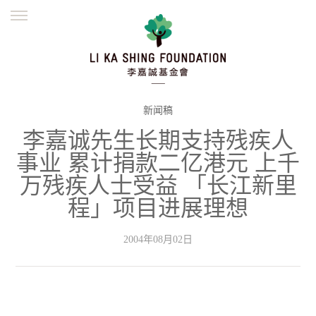
ENGLISH
繁體
简体
主页
创办缘起
理念愿景
公益志业
新闻资讯
欺诈警示
新闻稿
李嘉诚先生长期支持残疾人
並肩同行
事业 累计捐款二亿港元 上千
万残疾人士受益 「长江新里
程」项目进展理想
2004年08月02日