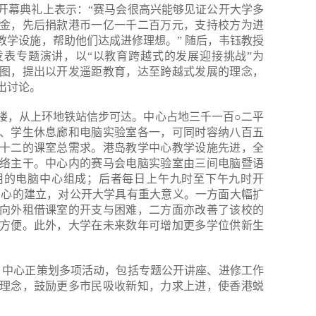
开幕典礼上表示：“赛马会很高兴能够见证公开大学多
金，先后捐款港币一亿一千二百万元，支持校方为进
教学设施，帮助他们达成进修理想。” 随后，韦钰教授
表专题演讲，以“以教育跨越式的发展迎接挑战”为
图，提出以开发遥距教育，达至跨越式发展的理念，
出讨论。
楼，从上环地铁站信步可达。中心占地三千一百○二平
、学生休息廊和电脑实验室各一，可同时容纳八百五
十二的课室总需求。港岛教学中心教学设施先进，全
络主干。中心内的赛马会电脑实验室由三间电脑暨语
用的电脑中心组成；后者每日上午九时至下午九时开
中心的建立，对公开大学具有重大意义。一方面大幅扩
向外租借课室的开支与困难，二方面亦改善了该校的
方便。此外，大学在未来数年可增加更多学位供新生
，中心正策划多项活动，包括专题公开讲座、进修工作
理念，鼓励更多市民吸收新知，力求上进，使香港蜕