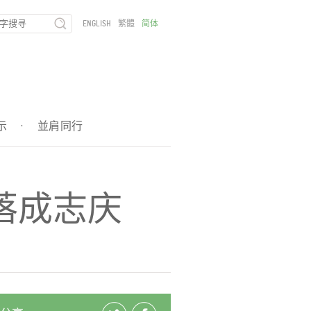
ENGLISH
繁體
简体
示
·
並肩同行
落成志庆