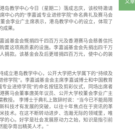
文章
港岛教学中心今日（星期二）落成志庆，该校特邀请
席中心内的“李嘉诚专业进修学院”命名典礼及赛马会
校董会李业广主席表示，港岛教学中心的设立，体现了
的成果。
嘉诚基金会慨捐四千四百万元及香港赛马会慈善信托
购置这项高质素的设施。李嘉诚基金会先捐出四千万
人捐款。该基金会及后更增捐四百万元，使中心的装
持成立港岛教学中心，公开大学把大学属下的“持续及
业进修学院”。李嘉诚基金会主席李嘉诚博士和中国教育
诚专业进修学院”的命名按钮及剪彩仪式，同场出席者
港赛马会董事唐英年议员、公开大学校董会李业广主
渭教授。 李博士于典礼上致辞时说：“当今已不能局限
新科技才有发展的突破，以往十年焦点在于资讯的革
米技术。在这不断转动进步、浩瀚无际的领域里，唯
学的心。好学是社会发展原动力之始，知识是指引前
然能孕育出精英人才。”