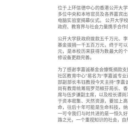
位于上环信德中心的香港公开大学
多位中央和本地官员及各界嘉宾出
电脑实验室揭幕仪式。 公开大学
政府、教育界与社会力量携手合作
公开大学获政府拨款五千万元、李
基金拨捐一千五百万元，终于可以
元，是本校历来获得为数最大的个
修设备更趋完善。
为了感谢李嘉诚基金会慷慨捐款支
社区教育中心”易名为“李嘉诚专
部副部长韦钰教授今天主持“李嘉
尚有教育统筹局罗范椒芬局长、香
席与伍步谦副主席，以及校长谭尚
于资本密集、天然资源，要加上高
命，往后十年可能是生命科技，纳
一可令我们与时共进的是一恒久好
路之光，一个重视知识的社会，自