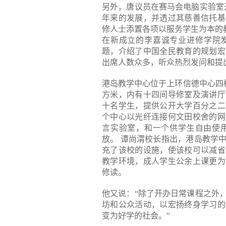
另外，唐议员在赛马会电脑实验室
年来的发展，并透过其慈善信托基
修人士添置各项以服务学生为本的
在新成立的李嘉诚专业进修学院发
题，介绍了中国全民教育的规划宏
出席人数众多，听众热烈发问和提
港岛教学中心位于上环信德中心四
方米，内有十四间导修室及演讲厅
十名学生，提供公开大学百分之二
个中心以光纤连接何文田校舍的网
言实验室，和一个供学生自由使
放。 谭尚渭校长指出，港岛教学
充了该校的设施，使该校可以减省
教学环境，成人学生公余上课更为
修读。
他又说：“除了开办日常课程之外
坊和公众活动，以宏扬终身学习的
变为好学的社会。”