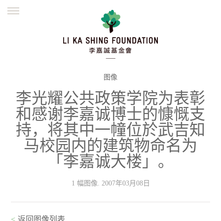
ENGLISH
繁體
简体
主页
创办缘起
理念愿景
公益志业
新闻资讯
欺诈警示
图像
李光耀公共政策学院为表彰
並肩同行
和感谢李嘉诚博士的慷慨支
持，将其中一幢位於武吉知
马校园内的建筑物命名为
「李嘉诚大楼」。
1 幅图像. 2007年03月08日
<
返回图像列表