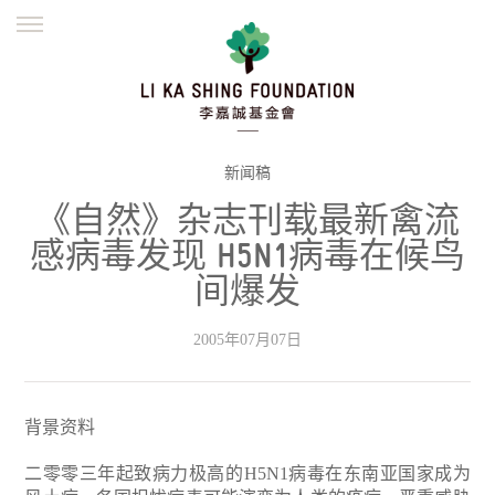
ENGLISH
繁體
简体
主页
创办缘起
理念愿景
公益志业
新闻资讯
欺诈警示
新闻稿
《自然》杂志刊载最新禽流
並肩同行
感病毒发现 H5N1病毒在候鸟
间爆发
2005年07月07日
背景资料
二零零三年起致病力极高的H5N1病毒在东南亚国家成为