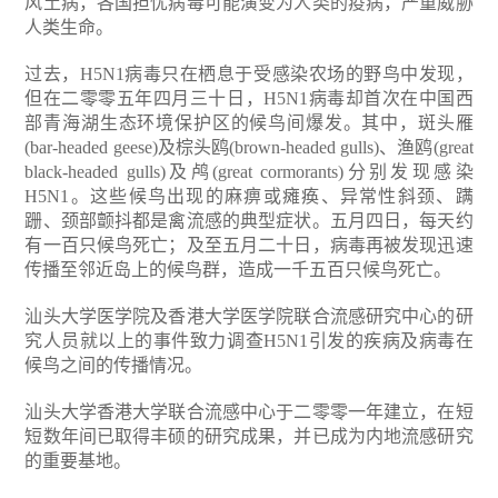
风土病，各国担忧病毒可能演变为人类的疫病，严重威胁
人类生命。
过去，H5N1病毒只在栖息于受感染农场的野鸟中发现，
但在二零零五年四月三十日，H5N1病毒却首次在中国西
部青海湖生态环境保护区的候鸟间爆发。其中，斑头雁
(bar-headed geese)及棕头鸥(brown-headed gulls)、渔鸥(great
black-headed gulls)及鸬(great cormorants)分别发现感染
H5N1。这些候鸟出现的麻痹或瘫痪、异常性斜颈、蹒
跚、颈部颤抖都是禽流感的典型症状。五月四日，每天约
有一百只候鸟死亡；及至五月二十日，病毒再被发现迅速
传播至邻近岛上的候鸟群，造成一千五百只候鸟死亡。
汕头大学医学院及香港大学医学院联合流感研究中心的研
究人员就以上的事件致力调查H5N1引发的疾病及病毒在
候鸟之间的传播情况。
汕头大学香港大学联合流感中心于二零零一年建立，在短
短数年间已取得丰硕的研究成果，并已成为内地流感研究
的重要基地。