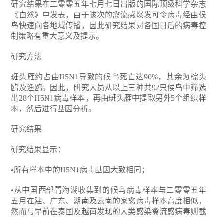
研究结果在二零零五年七月七日出版的国际顶级科学杂志
《自然》中发表，由于该次的禽流感爆发可令病毒经由候
鸟快速向各地域传播，因此研究结果对各国日后的病毒控
制策略有重大意义及提示。
研究方法
斑头雁约占由H5N1导致的候鸟死亡达90%，其余为棕头
鸥及渔鸥。因此，研究人员从以上三种共92只候鸟中筛选
出28个H5N1病毒样本，再由斑头雁中提取另外5个组织样
本，然后进行基因分析。
研究结果
研究结果显示：
•所有样本中的H5N1病毒基因大致相同；
•从中国西部青海湖收集到的候鸟病毒样本与二零零五年
五月在建、广东、湖南及云南的家禽病毒样本高度相似，
然而与早前在泰国及越南发现的人类感染禽流感病毒则截