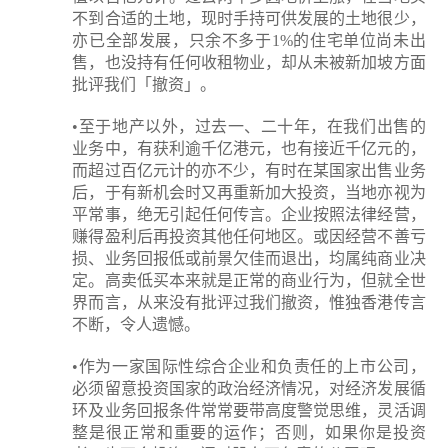
不到合适的土地，现时手持可供发展的土地很少，
亦已全部发展，只余不多于1%的住宅单位尚未出
售，也没持有任何收租物业，却从未被新加坡方面
批评我们「撤资」。
•至于地产以外，过去一、二十年，在我们出售的
业务中，有获利逾千亿港元，也有接近千亿元的，
而超过百亿元计的亦不少，有时在某国家出售业务
后，于有新机会时又再重新加大投资，当地亦视为
平常事，绝无引起任何传言。企业按照法律经营，
赚得盈利后再投资其他任何地区。或因经营不善亏
损、业务回报低或前景欠佳而退出，均属纯商业决
定。高卖低买本来就是正常的商业行为，但就全世
界而言，从来没有批评过我们撤资，惟独香港传言
不断，令人遗憾。
•作为一家国际性综合企业和负责任的上市公司，
必须留意投资国家的政治经济情况，对经济发展循
环及业务回报条件常常要带高度警觉思维，灵活调
整是很正常和重要的运作；否则，如果你是投资