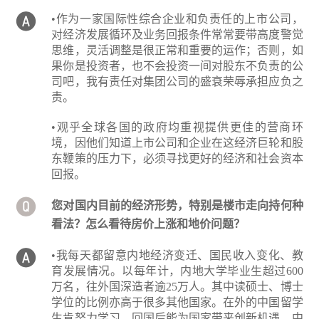
•作为一家国际性综合企业和负责任的上市公司，
对经济发展循环及业务回报条件常常要带高度警觉
思维，灵活调整是很正常和重要的运作；否则，如
果你是投资者，也不会投资一间对股东不负责的公
司吧，我有责任对集团公司的盛衰荣辱承担应负之
责。
•观乎全球各国的政府均重视提供更佳的营商环
境，因他们知道上市公司和企业在这经济巨轮和股
东鞭策的压力下，必须寻找更好的经济和社会资本
回报。
您对国内目前的经济形势，特别是楼市走向持何种
看法？怎么看待房价上涨和地价问题？
•我每天都留意内地经济变迁、国民收入变化、教
育发展情况。以每年计，内地大学毕业生超过600
万名，往外国深造者逾25万人。其中读硕士、博士
学位的比例亦高于很多其他国家。在外的中国留学
生肯努力学习，回国后能为国家带来创新机遇，中