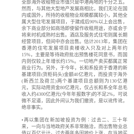
全部海外收租物业市值只是中港两地的千分之五。
然而，与其他大型地产发展商相比，我们无论在国
内或国外，所持的收租物业规模都属较小，其他全
属大型住宅发展项目，于建成后90%以上会出售，
余下商业部分如商场即使留作收租用途，亦或会于
将来时机成熟时出售。酒店及服务式住宅则属长期
经营项目，但间中亦会出售。估计2013年，集团在
香港的住宅发展项目卖楼收入只及对上两年约
15%，主要是等待政府批出预售楼花同意书，而国
内则仅较上年增长约15%。一切地产卖买都属正常
商业行为。另外，于今年，长和系投资于香港的新
基建项目(货柜码头)金额40亿港元，而投资于海外
(新西兰及荷兰)两个基建项目总额则为130亿港
元，实际动用资金80亿港元，仅占长和系全年总毛
收入约4300亿港元(今年年报数字)的不足2%，可说
微不足道，因此外间认为我们撤资，是以讹传讹，
绝非事实。
•再以集团在新加坡投资为例︰过去二、三十年
来，一向与当地政府关系非常融洽，而出售物业总
值以百亿元计。过去两年多因地价上涨，在当地买