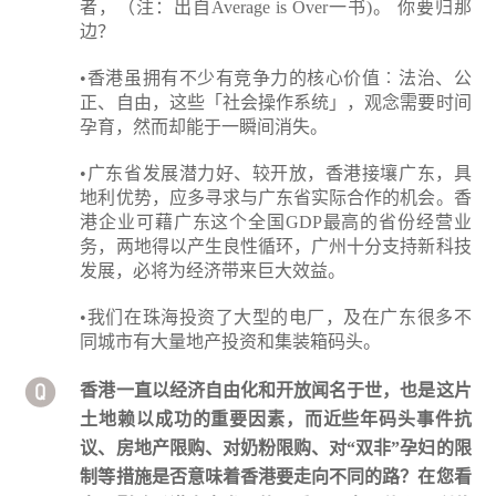
者，（注：出自Average is Over一书)。 你要归那
边？
•香港虽拥有不少有竞争力的核心价值︰法治、公
正、自由，这些「社会操作系统」，观念需要时间
孕育，然而却能于一瞬间消失。
•广东省发展潜力好、较开放，香港接壤广东，具
地利优势，应多寻求与广东省实际合作的机会。香
港企业可藉广东这个全国GDP最高的省份经营业
务，两地得以产生良性循环，广州十分支持新科技
发展，必将为经济带来巨大效益。
•我们在珠海投资了大型的电厂，及在广东很多不
同城市有大量地产投资和集装箱码头。
香港一直以经济自由化和开放闻名于世，也是这片
土地赖以成功的重要因素，而近些年码头事件抗
议、房地产限购、对奶粉限购、对“双非”孕妇的限
制等措施是否意味着香港要走向不同的路？在您看