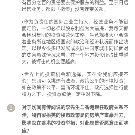
有百分之百的责任要去保护股东的利益。至于日后
出售业务，都跟「撤资」没有连带关系。
•作为负责任的国际企业主持人，经营业务不能铤
而走险，一切必须以股东利益为大前提，我每天都
会检讨集团的投资和营运策略，生意规模大小会随
着业务所在地区或国家的政治和经济状况而作出决
定。以现今很多已发展或发展中国家城市同样面对
的贫富悬殊情况来看，在一个地方投资所占比重越
大，被抨击的机会便越高。
•世界上的投资机会和选择，实在令我们应接不
暇；集团可以挑选有法治、政策公平的环境投资；
如在政策不公平、营商环境不佳、政府选择性行使
权力之下， 投资意欲便一定相对下降。
对于坊间有传闻说的李先生与香港现任政府关系不
佳，特首梁振英的楼市政策是向房地产富豪开刀，
影响您在香港的投资举措，对此您是否愿意正面响
应？