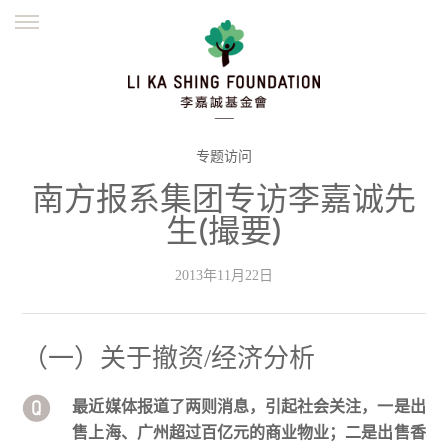
ENGLISH
繁體
简体
主页
创办缘起
理念愿景
公益志业
新闻资讯
欺诈警示
专题访问
南方报系集团专访李嘉诚先
並肩同行
生(撮要)
2013年11月22日
（一）关于撤资/经济分析
最近媒体报道了两则消息，引起社会关注，一是出
售上海、广州超过百亿元的商业物业；二是出售香