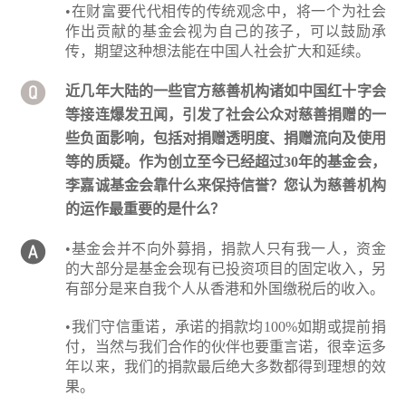
•在财富要代代相传的传统观念中，将一个为社会
作出贡献的基金会视为自己的孩子，可以鼓励承
传，期望这种想法能在中国人社会扩大和延续。
近几年大陆的一些官方慈善机构诸如中国红十字会
等接连爆发丑闻，引发了社会公众对慈善捐赠的一
些负面影响，包括对捐赠透明度、捐赠流向及使用
等的质疑。作为创立至今已经超过30年的基金会，
李嘉诚基金会靠什么来保持信誉？您认为慈善机构
的运作最重要的是什么？
•基金会并不向外募捐，捐款人只有我一人，资金
的大部分是基金会现有已投资项目的固定收入，另
有部分是来自我个人从香港和外国缴税后的收入。
•我们守信重诺，承诺的捐款均100%如期或提前捐
付，当然与我们合作的伙伴也要重言诺，很幸运多
年以来，我们的捐款最后绝大多数都得到理想的效
果。