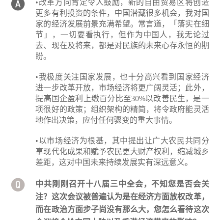
•改革方向肯定令人鼓励，新的自由贸易区将创造
更多有利投资的条件，中国潜藏很多机会，我对国
家的经济发展前景充满希望。常言道，「落实在细
节」，一切要看执行，但作为中国人，我无论过
去、现在及将来，都是对民族的未来心存永恒的期
盼。
•我极度关注国家发展，也十分高兴看到国家经济
进一步改革开放，市场经济将更广阔灵活；此外，
提高国企盈利上缴百分比至30%以改善民生，是一
项很好的政策；组织架构的精简，将令政府能灵活
地作出决策，应付任何骤变的重大事情。
•以市场经济为根基，其中提出让广大农民共同分
享现代化成果和赋予农民更大财产权利，缩减城乡
差距，这对中国未来持续发展实有深远意义。
中共刚刚召开十八届三中全会，不知您是否会关
注？这次会议被普遍认为是在经济方面放权改革，
而在政治方面步子尚没有那么大，您怎么看待这次