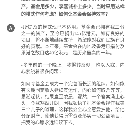
产，基金用多少，李嘉诚补上多少。当时采用这样
的模式作何考虑？如何让基金会保持效率？
•所提及的模式现已不适用。基金会已拥有我三分
之一的资产，至今已捐出145亿港元，如有良好的
项目，将不断地继续支持，希望能对我们民族有良
好的贡献。本年来，基金会在内地及香港已捐付及
承诺之数目达40亿港元，是历来最高的一年。
•多年前的一个晚上，我辗转反侧，难以入寐，内
心萦绕着很多问题︰
如何令基金会成为一个完善而长远的组织，如何能
有长期固定收入延续其运作，内心如何取舍等等，
思潮起伏，结果直至凌晨，骤然，一个答案涌上心
头，令我豁然开朗，因我顿悟了把基金会视作我第
三个儿子的道理，这样我会全心全意爱护他，给他
分配财产，使他获得所需资源落实一切公益项目，
把我的心愿永远延续下去。