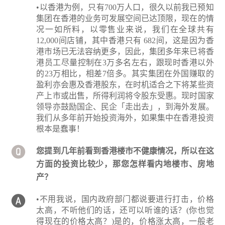
•以香港为例，只有700万人口，很久以前我已预知
集团在香港的业务可发展空间已达顶限，现在的情
况一如所料，以零售业来说，我们在全球共有
12,000间店铺，其中香港只有 682间，这是因为香
港市场已无法容纳更多，因此，集团多年来已将香
港员工尽量控制在3万多名左右，跟现时香港以外
的23万相比，相差7倍多。其实集团在外国赚取的
盈利亦会惠及香港股东，在时机适合之下将某些资
产上市或出售，所得利润将令股东受惠。现时国家
领导亦鼓励国企、民企「走出去」，到海外发展。
我们从多年前开始投资海外，如果集中在香港投资
根本是蠢事！
您提到几年前看到香港楼市不健康情况，所以在这
方面的投资比较少，那您怎样看内地楼市、房地
产？
•不用我说，国内政府部门都说要进行打击，价格
太高，不听他们的话，还可以听谁的话？(你也觉
得现在的价格太高？)是的，价格涨太高，一般老