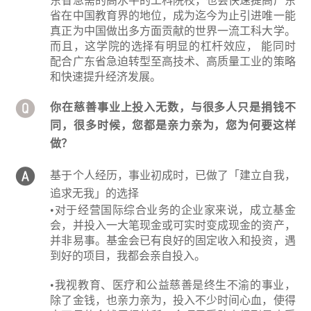
东省急需的高水平的工科院校，也会快速提高广东
省在中国教育界的地位，成为迄今为止引进唯一能
真正为中国做出多方面贡献的世界一流工科大学。
而且，这学院的选择有明显的杠杆效应， 能同时
配合广东省急迫转型至高技术、高质量工业的策略
和快速提升经济发展。
你在慈善事业上投入无数，与很多人只是捐钱不
同，很多时候，您都是亲力亲为，您为何要这样
做？
基于个人经历，事业初成时，已做了「建立自我，
追求无我」的选择
•对于经营国际综合业务的企业家来说，成立基金
会，并投入一大笔现金或可实时变成现金的资产，
并非易事。基金会已有良好的固定收入和投资，遇
到好的项目，我都会亲自投入。
•我视教育、医疗和公益慈善是终生不渝的事业，
除了金钱，也亲力亲为，投入不少时间心血，使得