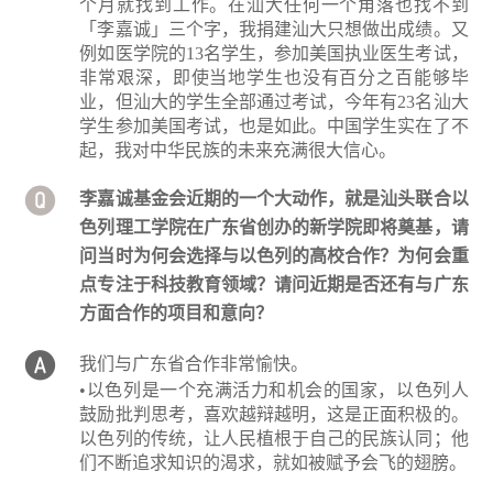
个月就找到工作。在汕大任何一个角落也找不到
「李嘉诚」三个字，我捐建汕大只想做出成绩。又
例如医学院的13名学生，参加美国执业医生考试，
非常艰深，即使当地学生也没有百分之百能够毕
业，但汕大的学生全部通过考试，今年有23名汕大
学生参加美国考试，也是如此。中国学生实在了不
起，我对中华民族的未来充满很大信心。
李嘉诚基金会近期的一个大动作，就是汕头联合以
色列理工学院在广东省创办的新学院即将奠基，请
问当时为何会选择与以色列的高校合作？为何会重
点专注于科技教育领域？请问近期是否还有与广东
方面合作的项目和意向？
我们与广东省合作非常愉快。
•以色列是一个充满活力和机会的国家，以色列人
鼓励批判思考，喜欢越辩越明，这是正面积极的。
以色列的传统，让人民植根于自己的民族认同；他
们不断追求知识的渴求，就如被赋予会飞的翅膀。