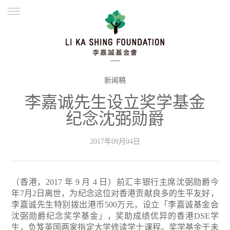
ENGLISH
繁體
简体
主页
创办缘起
理念愿景
公益志业
新闻资讯
欺诈警示
新闻稿
李嘉诚先生设立奖学基金
並肩同行
纪念沈弼勋爵
2017年09月04日
（香港，2017 年 9 月 4 日）前汇丰银行主席沈弼勋爵今
年7月2日离世，为纪念这位对香港贡献良多的生平友好，
李嘉诚先生特别拨出港币500万元，设立「李嘉诚基金会
沈弼勋爵纪念奖学基金」，奖助成绩优异的香港DSE学
生，负笈英国两家指定大学修读学士课程。奖学基金于未