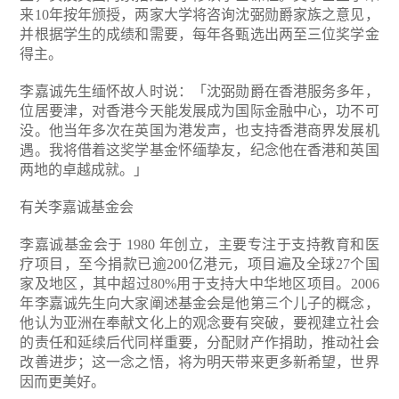
来10年按年颁授，两家大学将咨询沈弼勋爵家族之意见，
并根据学生的成绩和需要，每年各甄选出两至三位奖学金
得主。
李嘉诚先生缅怀故人时说：「沈弼勋爵在香港服务多年，
位居要津，对香港今天能发展成为国际金融中心，功不可
没。他当年多次在英国为港发声，也支持香港商界发展机
遇。我将借着这奖学基金怀缅挚友，纪念他在香港和英国
两地的卓越成就。」
有关李嘉诚基金会
李嘉诚基金会于 1980 年创立，主要专注于支持教育和医
疗项目，至今捐款已逾200亿港元，项目遍及全球27个国
家及地区，其中超过80%用于支持大中华地区项目。2006
年李嘉诚先生向大家阐述基金会是他第三个儿子的概念，
他认为亚洲在奉献文化上的观念要有突破，要视建立社会
的责任和延续后代同样重要，分配财产作捐助，推动社会
改善进步；这一念之悟，将为明天带来更多新希望，世界
因而更美好。