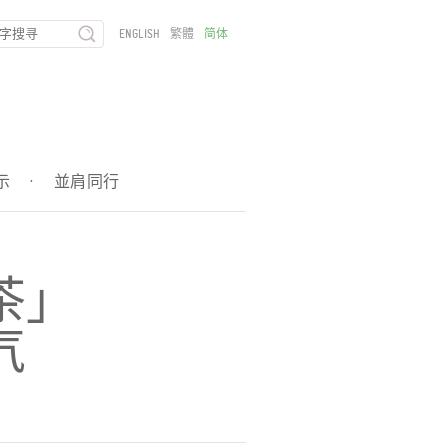
ENGLISH
繁體
简体
示
·
並肩同行
茶」
气