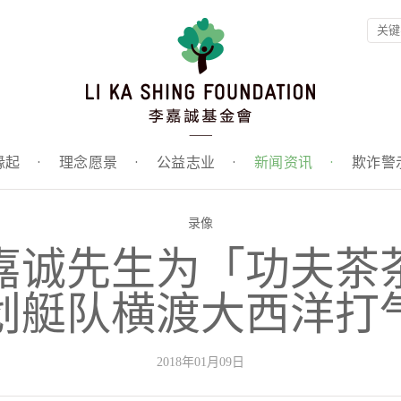
缘起
·
理念愿景
·
公益志业
·
新闻资讯
·
欺诈警
录像
嘉诚先生为「功夫茶
划艇队横渡大西洋打
2018年01月09日