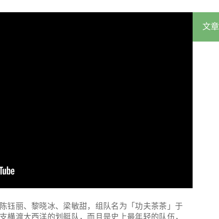
文章
陈钰丽、黎晓冰、梁敏甜，组队名为「功夫茶茶」于
支横渡大西洋的划艇队，而且是史上最年轻的队伍，