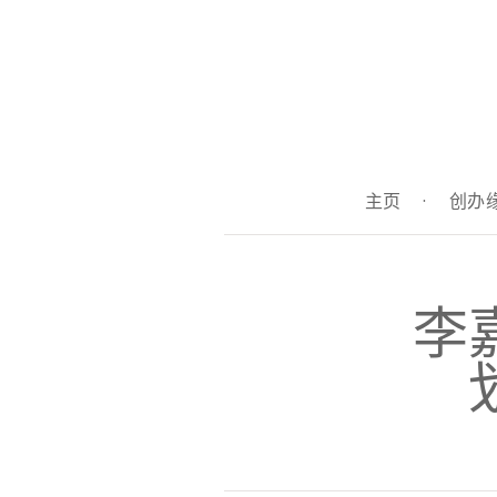
主页
·
创办
李