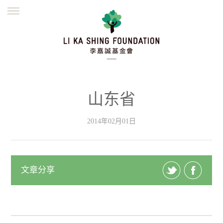
ENGLISH
繁體
简体
主页
创办缘起
理念愿景
公益志业
新闻资讯
欺诈警示
山东省
並肩同行
2014年02月01日
文章分享