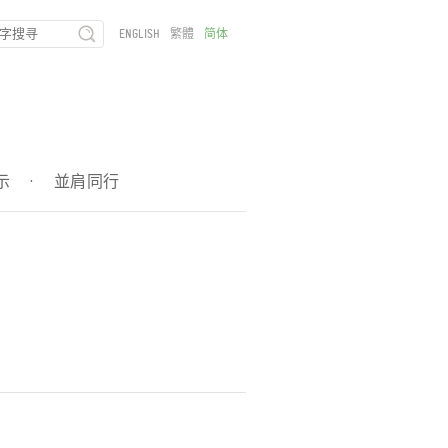
ENGLISH
繁體
简体
示
·
並肩同行