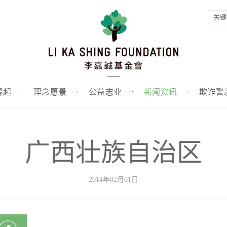
缘起
·
理念愿景
·
公益志业
·
新闻资讯
·
欺诈警
广西壮族自治区
2014年02月01日