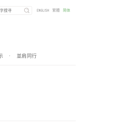
ENGLISH
繁體
简体
示
·
並肩同行