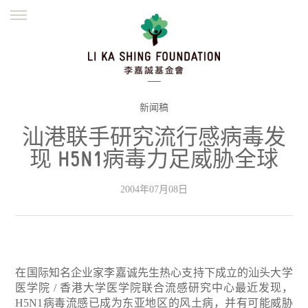
ENGLISH
繁體
简体
主页
创办缘起
理念愿景
公益志业
新闻资讯
欺诈警示
新闻稿
汕港联手研究流行感病毒发
並肩同行
现 H5N1病毒力足威胁全球
2004年07月08日
在国际知名企业家李嘉诚先生热心支持下成立的汕头大学
医学院 / 香港大学医学院联合流感研究中心最近发现，
H5N1病毒流感已成为东亚地区的风土病，并有可能威胁