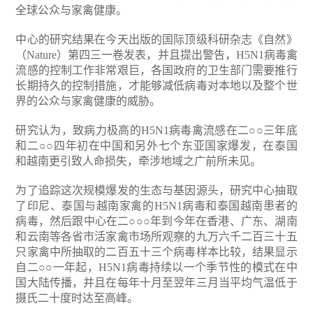
全球公众与家禽健康。
中心的研究结果在今天出版的国际顶级科研杂志《自然》
（Nature）第四三一卷发表，并且提出警告，H5N1病毒禽
流感的控制工作非常艰巨，各国政府的卫生部门需要推行
长期持久的控制措施，才能够减低病毒对本地以及整个世
界的公众与家禽健康的威胁。
研究认为，致病力极高的H5N1病毒禽流感在二○○三年底
和二○○四年初在中国和另外七个东亚国家爆发，在泰国
和越南更引致人命损失，牵涉地域之广前所未见。
为了追踪这次规模爆发的生态与基因源头，研究中心抽取
了印尼、泰国与越南家禽的H5N1病毒和泰国越南患者的
病毒，然后跟中心在二○○○年到今年在香港、广东、湖南
和云南等各省市活家禽市场所观察的九万六千二百三十五
只家禽中所抽取的二百五十三个病毒样本比较，结果显示
自二○○一年起，H5N1病毒持续以一个季节性的模式在中
国大陆传播，并且在每年十月至翌年三月当平均气温低于
摄氏二十度时达至高峰。