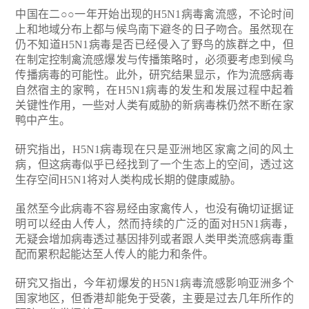
中国在二○○一年开始出现的H5N1病毒禽流感，不论时间
上和地域分布上都与候鸟南下避冬的日子吻合。虽然现在
仍不知道H5N1病毒是否已经侵入了野鸟的族群之中，但
在制定控制禽流感爆发与传播策略时，必须要考虑到候鸟
传播病毒的可能性。此外，研究结果显示，作为流感病毒
自然宿主的家鸭，在H5N1病毒的发生和发展过程中起着
关键性作用，一些对人类有威胁的新病毒株仍然不断在家
鸭中产生。
研究指出，H5N1病毒现在只是亚洲地区家禽之间的风土
病，但这病毒似乎已经找到了一个生态上的空间，透过这
生存空间H5N1将对人类构成长期的健康威胁。
虽然至今此病毒不容易经由家禽传人，也没有确切证据证
明可以经由人传人，然而持续的广泛的面对H5N1病毒，
无疑会增加病毒透过基因排列或者跟人类甲类流感病毒重
配而累积起能达至人传人的能力和条件。
研究又指出，今年初爆发的H5N1病毒流感影响亚洲多个
国家地区，但香港却能免于受袭，主要是过去几年所作的