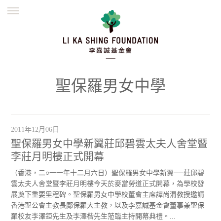
ENGLISH
繁體
简体
主頁
創辦緣起
理念願景
公益志業
新聞資訊
欺詐警示
聖保羅男女中學
並肩同行
2011年12月06日
聖保羅男女中學新翼莊邱碧雲太夫人舍堂暨
李莊月明樓正式開幕
（香港，二○一一年十二月六日）聖保羅男女中學新翼──莊邱碧
雲太夫人舍堂暨李莊月明樓今天於麥當勞道正式開幕，為學校發
展奠下重要里程碑。聖保羅男女中學校董會主席譚尚渭教授邀請
香港聖公會主教長鄺保羅大主教，以及李嘉誠基金會董事兼聖保
羅校友李澤鉅先生及李澤楷先生蒞臨主持開幕典禮。...