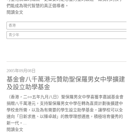
們能成為現代智慧的真正倡導者。
閱讀全文
香港
青少年
2005年09月08日
基金會八千萬港元贊助聖保羅男女中學擴建
及設立助學基金
（香港，二○○五年九月八日）聖保羅男女中學喜獲李嘉誠基金會
捐贈八千萬港元，支持聖保羅男女中學在轉為直資計劃後擴建中
學校舍所需，以及為有需要的學生設立助學基金，讓學校可以全
速向「日新求進、以臻卓越」的教學理想邁進，積極培育優秀的
新一代。...
閱讀全文