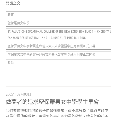
閱讀全文
教育
聖保羅男女中學
ST. PAUL'S CO-EDUCATIONAL COLLEGE OPENS NEW EXTENSION BLOCK -- CHONG YAU
PAK WAN RESIDENCE HALL AND LI CHONG YUET MING BUILDING
圣保罗男女中学新翼庄邱碧云太夫人舍堂暨李庄月明楼正式开幕
聖保羅男女中學新翼莊邱碧雲太夫人舍堂暨李莊月明樓正式開幕
香港
2005年09月08日
做夢者的追求聖保羅男女中學學生早會
我們要懂得如何啟發孩子們營造夢想，這不單只為了贏取生命中
可量化價值的成就，更重要的是心靈力量的啟迪，讓我們的孩子