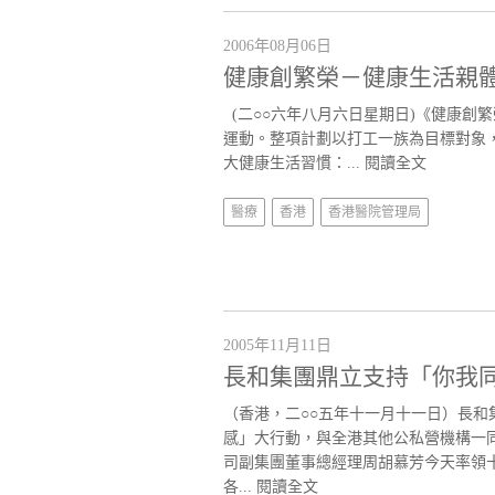
2006年08月06日
健康創繁榮－健康生活親
(二○○六年八月六日星期日)《健康創
運動。整項計劃以打工一族為目標對象
大健康生活習慣：...
閱讀全文
醫療
香港
香港醫院管理局
2005年11月11日
長和集團鼎立支持「你我
（香港，二○○五年十一月十一日）長
感」大行動，與全港其他公私營機構一
司副集團董事總經理周胡慕芳今天率領
各...
閱讀全文