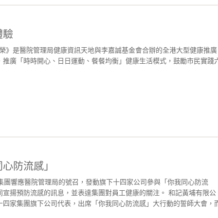
體驗
繁榮》是醫院管理局健康資訊天地與李嘉誠基金會合辦的全港大型健康推廣
，推廣「時時開心、日日運動、餐餐均衡」健康生活模式，鼓勵市民實踐
同心防流感」
和集團響應醫院管理局的號召，發動旗下十四家公司參與「你我同心防流
同宣揚預防流感的訊息，並表達集團對員工健康的關注。 和記黃埔有限公
十四家集團旗下公司代表，出席「你我同心防流感」大行動的誓師大會，