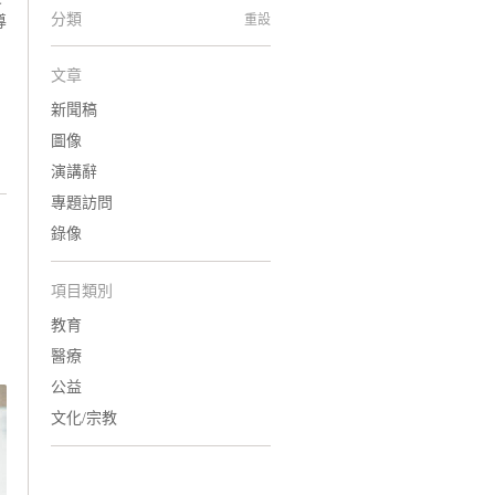
分類
重設
導
文章
新聞稿
圖像
演講辭
專題訪問
錄像
項目類別
教育
醫療
公益
文化/宗教