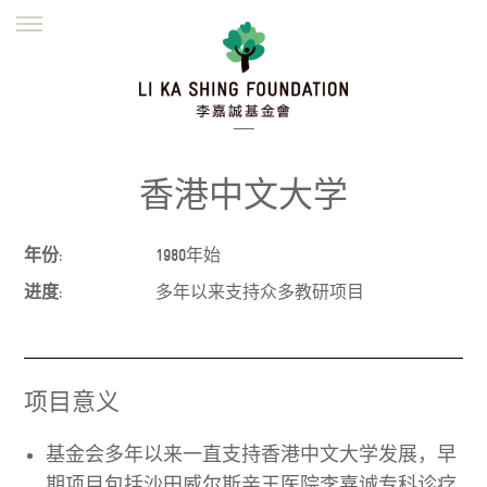
ENGLISH
繁體
简体
主页
创办缘起
理念愿景
公益志业
新闻资讯
欺诈警示
香港中文大学
並肩同行
年份:
1980年始
进度:
多年以来支持众多教研项目
项目意义
基金会多年以来一直支持香港中文大学发展，早
期项目包括沙田威尔斯亲王医院李嘉诚专科诊疗