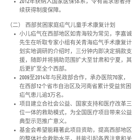
2012年获纳入国家医保体系，令有需求患者持
续获得制度保障。
（二）
西部贫困家庭疝气儿童手术康复计划
小儿疝气在西部地区如青海较为常见，李嘉诚
先生在听取专家小组有关青海疝气手术康复计
划实地调研的介绍时，三分钟内即决定捐款支
援，随即并将捐助范围扩大至甘肃和宁夏，其
后更扩至全个西部。
2009至2014年与民政部合作，承办医院70家，
在西部12个省市自治区及河南省累计受益贫困
疝气患儿逾3万名。
项目建立合社会公益、国家支持和医疗改革三
位一体的救助模式，为全国医疗项目带来公益
典型示范推广意义。
基金会希望能藉著此项目资助，提高西部地区
的整体社会救助水平，并能引起各界注意和关