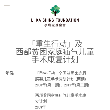
ENGLISH
繁體
简体
主页
创办缘起
理念愿景
公益志业
新闻资讯
欺诈警示
「重生行动」及
並肩同行
西部贫困家庭疝气儿童
手术康复计划
年份:
「重生行动」全国贫困家庭唇
腭裂儿童手术康复计划 (两期)
2008年(第一期)、2011年(第二期)
西部贫困家庭疝气儿童手术康
复计划
2009年