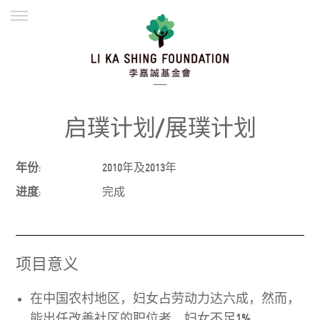
ENGLISH
繁體
简体
主页
创办缘起
理念愿景
公益志业
新闻资讯
欺诈警示
启璞计划/展璞计划
並肩同行
年份:
2010年及2013年
进度:
完成
项目意义
在中国农村地区，妇女占劳动力达六成，然而，
能出任改善社区的职位者，妇女不足1%。