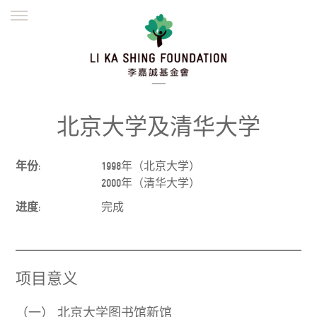
ENGLISH
繁體
简体
主页
创办缘起
理念愿景
公益志业
新闻资讯
欺诈警示
北京大学及清华大学
並肩同行
年份:
1998年（北京大学）
2000年（清华大学）
进度:
完成
项目意义
（一）
北京大学图书馆新馆