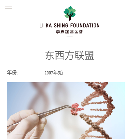
ENGLISH
繁體
简体
主页
创办缘起
理念愿景
公益志业
新闻资讯
欺诈警示
东西方联盟
並肩同行
年份:
2007年始