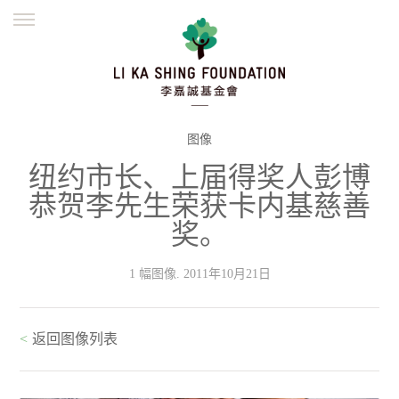
ENGLISH
繁體
简体
主页
创办缘起
理念愿景
公益志业
新闻资讯
欺诈警示
图像
纽约市长、上届得奖人彭博
並肩同行
恭贺李先生荣获卡内基慈善
奖。
1 幅图像. 2011年10月21日
<
返回图像列表