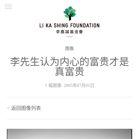
ENGLISH
繁體
简体
主页
创办缘起
理念愿景
公益志业
新闻资讯
欺诈警示
图像
李先生认为内心的富贵才是
並肩同行
真富贵
1 幅图像. 2005年07月01日
<
返回图像列表