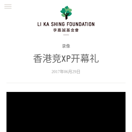
ENGLISH
繁體
简体
主页
创办缘起
理念愿景
公益志业
新闻资讯
欺诈警示
录像
香港竞XP开幕礼
並肩同行
2017年06月29日