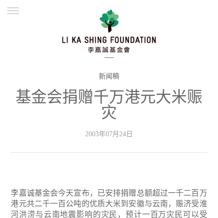
ENGLISH
繁體
简体
主页
创办缘起
理念愿景
公益志业
新闻资讯
欺诈警示
新闻稿
基金会捐赠千万港元大米赈
並肩同行
灾
2003年07月24日
李嘉诚基金会今天宣布，已安排捐赠总额超过一千二百万
港元共二千一百公吨的优质大米到安徽与云南，赈济受淮
河洪涝与云南地震影响的灾民，预计一百万灾民可以受