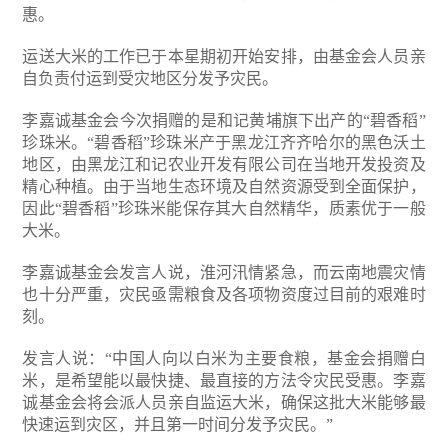
惠。
运送大米的工作已于本星期初开始安排，由基金会人员亲
自负责付运到受灾地区分发予灾民。
李嘉诚基金会今次捐赠的是和记黄埔旗下出产的“碧香稻”
珍珠米。“碧香稻”珍珠米产于黑龙江齐齐哈尔的黑色沃土
地区，由黑龙江和记农业开发有限公司在当地开发投资及
精心种植。由于当地生态环境及自然资源受到全面保护，
因此“碧香稻”珍珠米能保存其大自然精华，质素优于一般
大米。
李嘉诚基金会发言人说，淮河汛情紧急，而云南地震灾情
也十分严重，灾民亟需粮食及各项物资度过目前的艰难时
刻。
发言人说：“中国人向以白米为主要食粮，基金会捐赠白
米，是希望能以最快捷、最直接的方法令灾民受惠。李嘉
诚基金会将会派人员亲自监运大米，确保这批大米能够最
快速运到灾区，并且第一时间分发予灾民。”