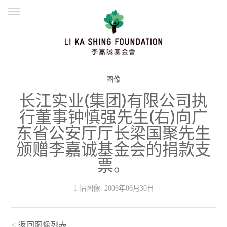
ENGLISH
繁體
简体
主页
创办缘起
理念愿景
公益志业
新闻资讯
欺诈警示
图像
长江实业(集团)有限公司执
並肩同行
行董事钟慎强先生(右)向广
东省公安厅厅长梁国聚先生
颁赠李嘉诚基金会的捐款支
票。
1 幅图像. 2006年06月30日
<
返回图像列表