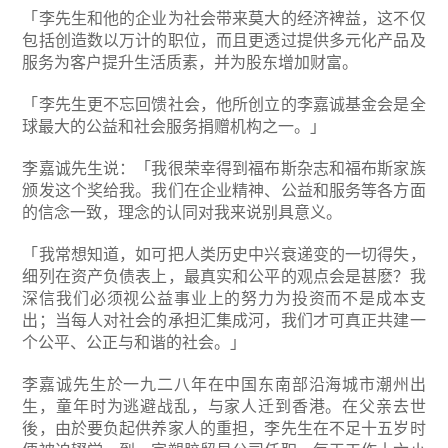
「李先生和他的企业为社会带来莫大的经济裨益，这不仅
包括创造数以万计的职位，而且更透过提供多元化产品及
服务为客户提升生活质素，并为股东增加财富。
「李先生更不忘回馈社会，他所创立的李嘉诚基金会是全
球最大的公益和社会服务捐赠机构之一。」
李嘉诚先生说：「我很荣幸得到福布斯杂志和福布斯家族
颁发这个奖给我。我们在企业精神、公益和服务等各方面
的信念一致，理念的认同对我来说别具意义。
「我常想知道，如可把人类历史中兴衰递变的一切得失，
细列在资产负债表上，最真实和公平的观点会是甚麽？我
深信我们必须视公益事业上的努力为投资而不是成本支
出；当每人对社会的承担汇集成河，我们才可真正共建一
个公平、公正与和谐的社会。」
李嘉诚先生於一九二八年在中国东南部沿海城市潮州出
生，童年时为逃避战乱，与家人迁到香港。在父亲去世
後，由於要负起供养家人的重担，李先生在不足十五岁时