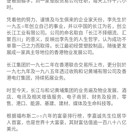
便被迫辍学，到一家塑胶贸易公司任职，每天工作十六小
时。
凭着他的努力、谨慎及与生俱来的企业家天份，李先生於
一九五○年创立自己的事业，并以中国的长江为名，创立
长江工业有限公司。公司的命名取自「长江不择细流、汇
聚百川」的意义，反映出李先生的人生哲学，认为成功不
单靠一己之力而取得。长江最初经营塑胶制品，随後更发
展成一家具主导地位的香港物业发展公司。
长江集团於一九七二年在香港联合交易所上市，更分别於
一九七九年及一九八五年透过收购和记黄埔有限公司及香
港电灯集团，持续拓展业务。
时至今天，长江与和记黄埔集团的业务遍及物业发展、酒
店、电讯及相关增值服务、电子商贸、财务及投资、零
售、港口、能源、基建、建材、媒体及生命科技等。
根据福布斯二○○六年的富豪排行榜，李嘉诚先生位居华
人首富，也是世界十大富豪，其财富估值逾一百八十八亿
美元。