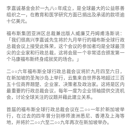
李嘉诚基金会於一九八○年成立，是全球最大的公益慈善
组织之一，在教育和医学研究方面已捐出及承诺的款项逾
十亿美元。
福布斯集团亚洲区总裁兼出版人威廉艾丹姆甫洛斯说：
「我们很高兴李嘉诚先生将於九月举行的福布斯全球行政
总裁会议上接受此殊荣，这个会议的参加者均是全球最顶
尖的企业家和行政总裁，这将会是一个非常适合颁发第一
个马康福布斯终身成就奖的场合。」
二○○六年福布斯全球行政总裁会议将於九月四至六日，
在新加坡的圣淘沙岛上举行，云集来自世界各地超过三百
五十位商界翘楚、企业家、决策者及政治家。这将是区内
最重要的行政总裁会议，每年一度为企业领袖提供交流机
会，讨论全球关注的议题并藉此建立关系。
首届的福布斯全球行政总裁会议在二○○一年於新加坡举
行，在过去的四年曾分别移师澳洲悉尼、香港及上海等
地，并将於二○○六至二○○九年再次在新加坡举办。