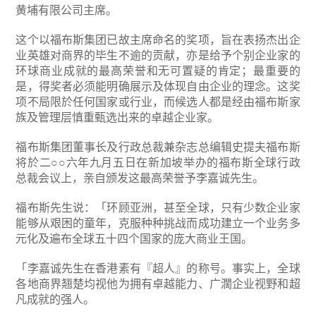
黄埔有限公司主席。
这个以福布斯集团已故主席命名的奖项，旨在表扬杰出企
业英雄对商界的毕生不逾的贡献，亦是给予个别企业家的
环球商业成就的最高荣誉和无可置疑的肯定；最重要的
是，得奖者必须能明确展示及体现自由企业的理念。这奖
项不局限於任何国家或行业，而候选人都是经由福布斯家
族及管理层慎重甄选出来的卓越企业家。
福布斯集团董事长及行政总裁兼杂志总编辑史提夫福布斯
将於二○○六年九月五日在新加坡举办的福布斯全球行政
总裁会议上，亲自颁发这最高荣誉予李嘉诚先生。
福布斯先生说：「环顾亚洲，甚至全球，只有少数企业家
能够从艰困的童年，克服种种挑战而成功建立一个业务多
元化及遍布全球五十四个国家的庞大商业王国。
「李嘉诚先生在香港素有『超人』的称号。事实上，全球
各地商界翘楚均视他为拥有卓越能力、广濶企业视野和超
凡成就的强人。