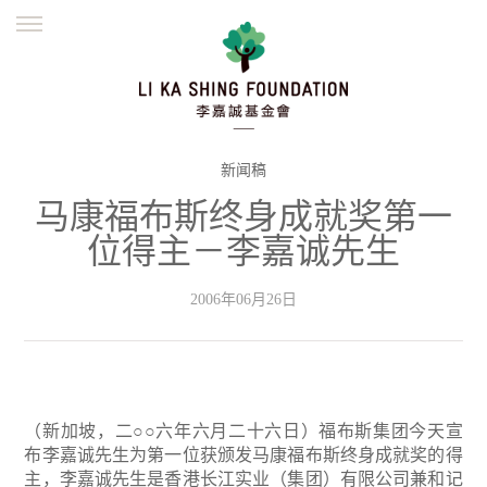
ENGLISH
繁體
简体
主页
创办缘起
理念愿景
公益志业
新闻资讯
欺诈警示
新闻稿
马康福布斯终身成就奖第一
並肩同行
位得主－李嘉诚先生
2006年06月26日
（新加坡，二○○六年六月二十六日）福布斯集团今天宣
布李嘉诚先生为第一位获颁发马康福布斯终身成就奖的得
主，李嘉诚先生是香港长江实业（集团）有限公司兼和记