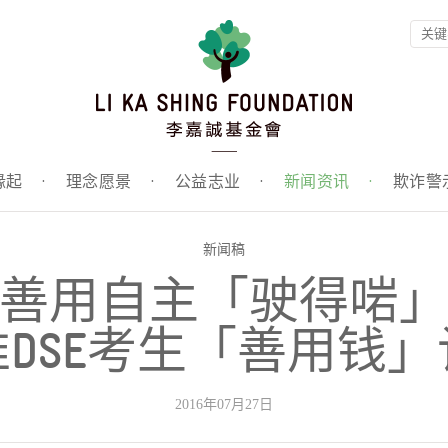
缘起
·
理念愿景
·
公益志业
·
新闻资讯
·
欺诈警
新闻稿
善用自主「驶得啱
推DSE考生「善用钱」
2016年07月27日