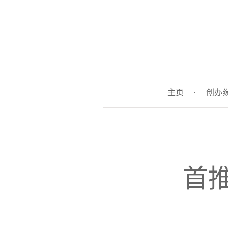
主页
·
创办
首