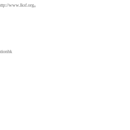
www.lksf.org。
tionhk