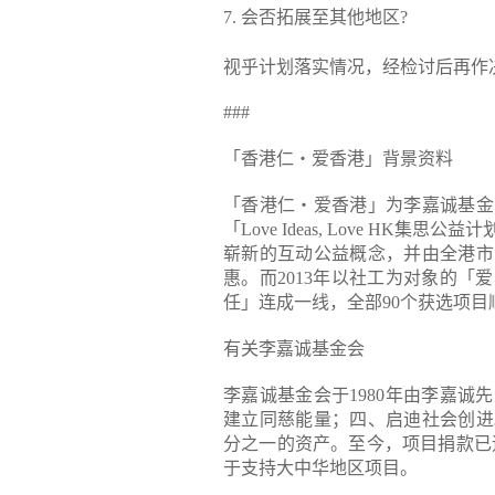
7. 会否拓展至其他地区?
视乎计划落实情况，经检讨后再作
###
「香港仁‧爱香港」背景资料
「香港仁‧爱香港」为李嘉诚基金
「Love Ideas, Love H
崭新的互动公益概念，并由全港市民
惠。而2013年以社工为对象的
任」连成一线，全部90个获选项目
有关李嘉诚基金会
李嘉诚基金会于1980年由李嘉
建立同慈能量；四、启迪社会创进
分之一的资产。至今，项目捐款已逾
于支持大中华地区项目。