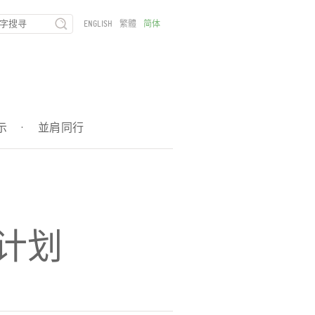
ENGLISH
繁體
简体
示
·
並肩同行
」
计划