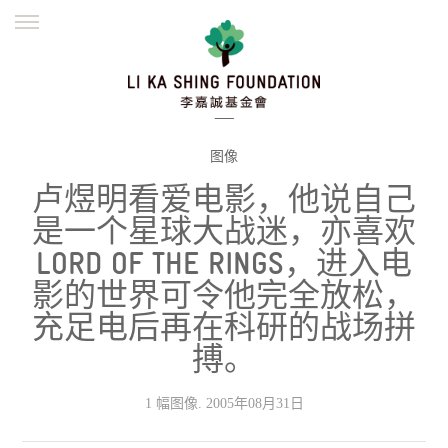
ENGLISH
繁體
简体
主页
创办缘起
理念愿景
公益志业
新闻资讯
欺诈警示
图像
卢煜明看爱电影，他说自己
並肩同行
是一个星球大战迷，亦喜欢
LORD OF THE RINGS，进入电
影的世界可令他完全放松，
充足电后再在科研的战场拼
搏。
1 幅图像. 2005年08月31日