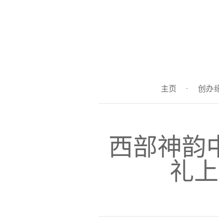
主页
·
创办
西部神韵
礼上