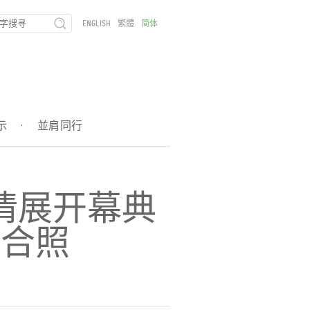
ENGLISH
繁體
简体
示
·
並肩同行
情展开幕典
员合照