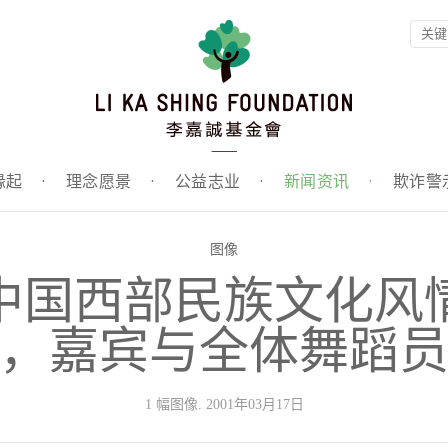
缘起
·
理念愿景
·
公益志业
·
新闻资讯
·
欺诈警
图像
中国西部民族文化风
，嘉宾与全体舞蹈
1 幅图像. 2001年03月17日