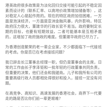
港英政府很多政策是为淡化回归交接可能引起的不稳定因
素而设计的（联系汇率、以高地价政策增加储备等），这
对稳定人心是起作用的。现在的特区政府加倍困难，一方
面是泡沫经济，一方面是亚洲金融风暴，内外影响，特区
政府压力很大，董建华的行政长官不易当。政府要制定长
期的目标，也要有短期效益，二者可能基本是互相矛盾
的，这增加了政府施政的难度。但董建华政府已尽力了。
为香港创造繁荣的老一辈企业家，不少都面临下一代接班
的考虑。你是否已在考虑接班问题？
我已辞去长江董事总经理一职，但仍是董事会的主席，日
常的工作由长子李泽钜和一批年轻的行政董事共同负责。
但重要的决策，他们还会和我磋商。儿子和我所有公司的
重要高级行政人员都相处得很好和投入，接班一定没有问
题。
在高竞争、高知识、高速发展的香港社会，商界下一代要
走的路是否比你们前一辈更艰难？