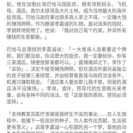
前，他在加勒比海巴哈马国投资，拥有货柜码头、飞机
场、酒店、高尔夫球场及大片土地，成为当地最大的海外
投资商。巴哈马政府拿出很多商人求之不得、一定赚大钱
的赌场牌照，作为酬谢李嘉诚的礼物。面对送来的钱财，
李婉转地拒绝了。他说：「我对自己有个约束，并非所有
赚钱的生意都做。」
巴哈马总理找到李嘉诚说：「一大堆商人追着要这个牌
照，我们都没给，你这麽大的投资，我一定要给你，你有
三家酒店，随便放那家都可以。」盛情难却之下，李作了
「妥协」，决定不接受赌场牌照，但在酒店外面另盖独立
的房子给第三者经营，并由经营者直接与政府洽谈条件，
和黄只赚取租金。「酒店客人要去那儿我不管，但我的酒
店决不设赌场」。李说，或许，用现代的生意眼光来考
量，会有各种不同的说法，但「这是我的原则，原则必须
坚持」。
「支持教育及医疗发展是我终生不渝的事业……在人生旅
程中，能播下一些良好的种子，为人类作出贡献，生活就
更有意义」。这是李嘉诚一心在圆的另一个梦，是他启动