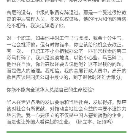
据说你和员工相处得都不错，你有没有直接辞退过员工？
高层的没有，中级的职员有辞退过。那是一个受过很好教
育的中层管理人员，多次以权谋私，他的行为和他的待遇
绝不相符，我决定辞退了他。
对一个职工，如果他平时工作马马虎虎，我会十分生气，
一定会批评他，但有时做错事，你应该给他机会去改正。
有一次，一位职工不小心把我办公室一匹非常珍贵的唐三
彩马打碎了，我只是淡淡地说，以後小心些。马已碎了，
他也在自责，你为甚麽还要去说他呢？这不是钱的问题，
而是做人的道理。我相信，我的高层行政人员中，离开的
数目应该是同类公司中最少的，到了退休时还难舍难分。
你能不能向全球华人总结自己的生命经验？
华人在世界各地的发展要融和当地社会，发展得好，就应
该对社会有所贡献，对推动当地社会有益的事要不遗馀力
地去做。我一心要建立的不仅是中国人感到骄傲的企业，
而是也让外国人看得起的企业。（邱立本、纪硕鸣）