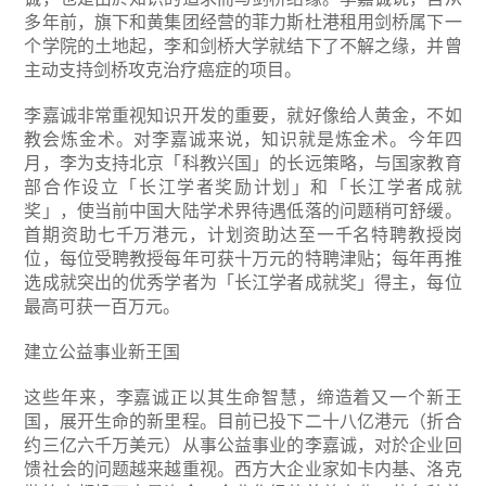
多年前，旗下和黄集团经营的菲力斯杜港租用剑桥属下一
个学院的土地起，李和剑桥大学就结下了不解之缘，并曾
主动支持剑桥攻克治疗癌症的项目。
李嘉诚非常重视知识开发的重要，就好像给人黄金，不如
教会炼金术。对李嘉诚来说，知识就是炼金术。今年四
月，李为支持北京「科教兴国」的长远策略，与国家教育
部合作设立「长江学者奖励计划」和「长江学者成就
奖」，使当前中国大陆学术界待遇低落的问题稍可舒缓。
首期资助七千万港元，计划资助达至一千名特聘教授岗
位，每位受聘教授每年可获十万元的特聘津贴；每年再推
选成就突出的优秀学者为「长江学者成就奖」得主，每位
最高可获一百万元。
建立公益事业新王国
这些年来，李嘉诚正以其生命智慧，缔造着又一个新王
国，展开生命的新里程。目前已投下二十八亿港元（折合
约三亿六千万美元）从事公益事业的李嘉诚，对於企业回
馈社会的问题越来越重视。西方大企业家如卡内基、洛克