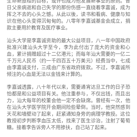
生命新旅程的目标，或许也成为他发展新事业的原则。昔
日父亲病逝和自己失学的那份伤感一直绕着李嘉诚，成为
挥之不去的心头之憾。从此以後，读书和看病、健康与知
识在他心头变得沉甸甸的。八零年李嘉诚基金会成立，捐
款主要用於教育及医疗事业。
汕头大学是李嘉诚资助的最大公益项目，八一年中国政府
批准兴建汕头大学至今，李为此付出了庞大的资金和心
血，累计捐赠超过十二亿港元；而每年汕大需要的一亿二
千万元人民币（约一千四百五十万美元）经费当中，七成
由李嘉诚支付，三成由广东省政府拨款。不过，李嘉诚所
倾注的心血是无法以金钱来计算的。
李嘉诚透露，八十年代以来，需要通宵达旦工作的日子恐
怕都是和公益项目有关。他注重参与，不仅出钱，而且出
力，汕大每年的校董会他一定不会缺席。曾经有一次，他
在汕头大学医学院开会期间险些晕倒。当时，他突然感到
天花和墙壁动了起来，赶紧通知身旁的病理学教授。这位
教授初步判断李血压太低，找来了医生诊治，注射了葡萄
糖。接着李告诉旁人不用掺扶，自己站了起来。