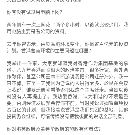
你有没有试过用电脑上网？
两年前有一次上网花了两个多小时，以後就比较少用。我
用电脑主要是看公司的资料。
去年你曾表示，由於香港环境变化，你搁置百亿元的投资
计划。香港营商环境的主要问题在哪里？
我举出一件事，大家就知道我对香港作为集团基地的承
诺。八九年香港面临很大的政治冲击，很多行家、海外合
作夥伴，甚至公司董事不断游说我把公司迁册海外，我一
直不肯。直至一天我因为游说的人讲得太多，於是在会议
上我说，谁要迁册就看能否把我这个主席迁走。当然以後
就没有人再提出了。我热爱香港，认为和谐的环境最重
要，否则经济发展就会停滞不前。当时我说过搁置单项投
资百亿的计划，但我接着说香港是我们集团的基地，其他
投资仍会继续，可惜传媒没有把我後面的说话全部刊登。
你对港英政府及董建华政府的施政有何看法？