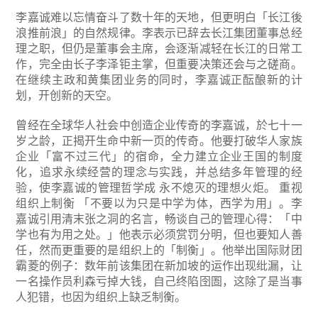
李嘉诚难以忘情奋斗了数十年的天地，但更明白「长江後
浪推前浪」的自然规律。李表示已辞去长江集团董事总经
理之职，但仍是董事会主席，会逐渐减轻在长江的日常工
作，完全由长子李泽钜主掌，但重要决策还会与之磋商。
在继续主政和黄集团业务的同时，李嘉诚正酝酿新的计
划，开创新的天空。
曾经在全球华人社会中创造企业传奇的李嘉诚，於七十一
岁之龄，正揭开生命中新一页的传奇。他要打破华人家族
企业「富不过三代」的宿命，全力建立企业王国的制度
化，追求永续经营的理念与实践，并总结多年管理的经
验，使李嘉诚的管理哲学成 永不熄灭的理想火炬。
重视
组织上制衡
「不要以为只是中学为体，西学为用」。李
嘉诚引用清末张之洞的名言，畅谈自己的管理心得：「中
学也有为用之处。」他表示必须赏罚分明，但也要知人善
任，然而更重要的是组织上的「制衡」。他举出国际财团
霸菱的例子：数年前该集团在新加坡的运作出现纰漏，让
一名操作员利森亏掉大钱，自己终陷囹圄，这除了是当事
人犯错，也因为组织上缺乏制衡。