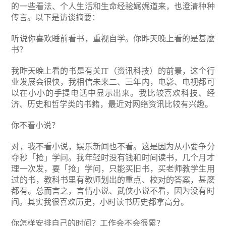
的一些看法、个人生活和生命经验娓娓道来，也澄清种种
传言。以下是访谈摘要：
听说你喜欢睡前看书，重视自学。你昨天晚上看的是甚麽
书？
我昨天晚上看的书是有关IT（资讯科技）的前景，这个行
业发展会很快，我相信未来二、三年内，电影、电视都可
以在小小的手提电话中显示出来。我比较喜欢科技、经
济、历史和哲学类的书籍，最近对网络资讯比较有兴趣。
你不看小说？
对，我不看小说，娱乐新闻也不看。这是因为从小要争分
夺秒「抢」学问。我年轻时没有钱和时间读书，几个月才
理一次发，要「抢」学问，只能买旧书，买老师教学生用
过的书，教科书里有教师划出的重点、校对的答案，甚麽
都有。总而言之，言情小说、武侠小说不看，因为没有时
间。其实我很喜欢历史，小时读书历史都拿高分。
你怎样安排自己的时间？工作会不会很累？