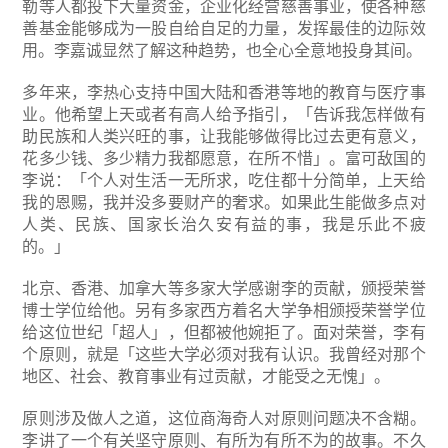
勒等人都投下大量资金，企业化经营慈善事业，使各种慈
善基金能够成为一股自给自足的力量，发挥最佳的边际效
用。李嘉诚显然了解这种趋势，也全心全意地投身其间。
多年来，李热心支持中国大陆和香港等地的教育与医疗事
业。他希望上天或者有高人给予指引，「告诉我怎样做有
助民族和人类兴旺的事，让我能够做得比过去更有意义，
花多少钱、多少精力我都愿意，在所不惜」。富可敌国的
李说：「个人对生活一无所求，吃住都十分简单，上天给
我的恩赐，我并没多要财产的奢求。如果此生能做多点对
人类、民族、国家长治久安有益的事，我是乐此不疲
的。」
北京、香港、加拿大等多家大学感谢李的贡献，颁授荣誉
博士学位给他。另有多家西方着名大学争相颁授荣誉学位
给这位世纪「超人」，但都被他婉拒了。面对荣誉，李有
个原则，就是「这些大学必须对我有认识。我曾经对那个
地区、社会、教育事业有过贡献，才能受之无愧」。
原则涉及做人之道，这位商海奇人对原则问题决不含糊。
李讲了一个有关坚守原则、有所为有所不为的故事。不久