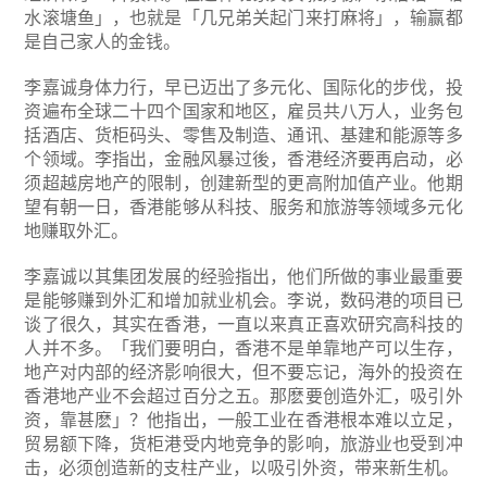
水滚塘鱼」，也就是「几兄弟关起门来打麻将」，输赢都
是自己家人的金钱。
李嘉诚身体力行，早已迈出了多元化、国际化的步伐，投
资遍布全球二十四个国家和地区，雇员共八万人，业务包
括酒店、货柜码头、零售及制造、通讯、基建和能源等多
个领域。李指出，金融风暴过後，香港经济要再启动，必
须超越房地产的限制，创建新型的更高附加值产业。他期
望有朝一日，香港能够从科技、服务和旅游等领域多元化
地赚取外汇。
李嘉诚以其集团发展的经验指出，他们所做的事业最重要
是能够赚到外汇和增加就业机会。李说，数码港的项目已
谈了很久，其实在香港，一直以来真正喜欢研究高科技的
人并不多。「我们要明白，香港不是单靠地产可以生存，
地产对内部的经济影响很大，但不要忘记，海外的投资在
香港地产业不会超过百分之五。那麽要创造外汇，吸引外
资，靠甚麽」？他指出，一般工业在香港根本难以立足，
贸易额下降，货柜港受内地竞争的影响，旅游业也受到冲
击，必须创造新的支柱产业，以吸引外资，带来新生机。