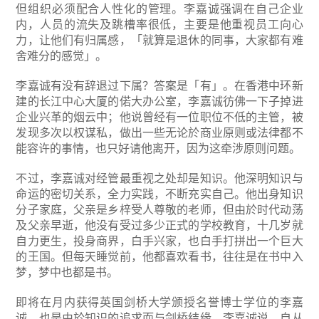
但组织必须配合人性化的管理。李嘉诚强调在自己企业
内，人员的流失及跳槽率很低，主要是他重视员工向心
力，让他们有归属感，「就算是退休的同事，大家都有难
舍难分的感觉」。
李嘉诚有没有辞退过下属？答案是「有」。在香港中环新
建的长江中心大厦的偌大办公室，李嘉诚彷佛一下子掉进
企业兴革的烟云中；他说曾经有一位职位不低的主管，被
发现多次以权谋私，做出一些无论於商业原则或法律都不
能容许的事情，也只好请他离开，因为这牵涉原则问题。
不过，李嘉诚对经管最重视之处却是知识。他深明知识与
命运的密切关系，全力实践，不断充实自己。他出身知识
分子家庭，父亲是乡梓受人尊敬的老师，但由於时代动荡
及父亲早逝，他没有受过多少正式的学校教育，十几岁就
自力更生，投身商界，白手兴家，也白手打拼出一个巨大
的王国。但每天睡觉前，他都喜欢看书，往往是在书中入
梦，梦中也都是书。
即将在月内获得英国剑桥大学颁授名誉博士学位的李嘉
诚，也是由於知识的追求而与剑桥结缘。李嘉诚说，自从