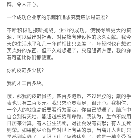
辟，令人开心。
一个成功企业家的乐趣和追求究竟应该是甚麽？
不断积极迎接新挑战。企业的成功，使我得到更大的资
源，可以做出对社会、对民族有建设性的永久贡献。我今
天的生活水平和几十年前相比只会差了，年轻时也有想过
买点好的东西，但不久就想通了，只是强调方便，我的穿
着可能比你们都便宜。
你的皮鞋多少钱？
我的才二百多块。
哦，那我的皮鞋贵些，四百多港币，不过是胶的；戴的手
表也只有二百多元。我只求心灵满足，很开心。我相信，
一个人的地位高低要看行为而定，你自己想通了，脑海中
自会别有天地，能超越权势和卑微。我认为，生命不能用
日历来计算，有人虽生犹死，对社会没有贡献；有人虽死
则荣。如果能尽心做些对世上有益的事，当离开人世时只
是感到疲倦了，太阳下山了应该休息了，这是一种享受而