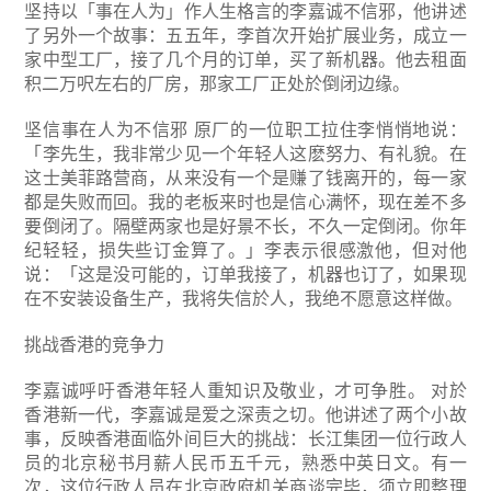
坚持以「事在人为」作人生格言的李嘉诚不信邪，他讲述
了另外一个故事：五五年，李首次开始扩展业务，成立一
家中型工厂，接了几个月的订单，买了新机器。他去租面
积二万呎左右的厂房，那家工厂正处於倒闭边缘。
坚信事在人为不信邪
原厂的一位职工拉住李悄悄地说：
「李先生，我非常少见一个年轻人这麽努力、有礼貌。在
这士美菲路营商，从来没有一个是赚了钱离开的，每一家
都是失败而回。我的老板来时也是信心满怀，现在差不多
要倒闭了。隔壁两家也是好景不长，不久一定倒闭。你年
纪轻轻，损失些订金算了。」李表示很感激他，但对他
说：「这是没可能的，订单我接了，机器也订了，如果现
在不安装设备生产，我将失信於人，我绝不愿意这样做。
挑战香港的竞争力
李嘉诚呼吁香港年轻人重知识及敬业，才可争胜。
对於
香港新一代，李嘉诚是爱之深责之切。他讲述了两个小故
事，反映香港面临外间巨大的挑战：长江集团一位行政人
员的北京秘书月薪人民币五千元，熟悉中英日文。有一
次，这位行政人员在北京政府机关商谈完毕，须立即整理