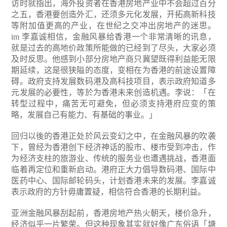
访时就指出，海外投资者在香港房地产业中不会超过百分
之五，香港要创造外汇，还须多元化发展，开拓高新科技
等附加值更高的产业，在世纪之交冲出房地产的迷思。
im
李嘉诚相信，金融风暴给香港一个非常清晰的讯息，
就是过去的高地价政策所能做的已经到了尽头，大家必须
及时反思。他感到小部分房地产商只冀望既得利益能无限
期延续，这是很狭隘的态度，变相在为香港的前途设置障
碍。政府支持发展数码港及高科技项目，表示政府知道多
元发展的必要性，等於为香港未来创造机遇。李说：「在
转型过程中，痛苦无可避免，但必须支持港府应变的策
略，发展自己有能力、有基础的事业。」
回归以後的香港正处於风云变幻之中，在金融风暴的吹袭
下，曾经为香港创下经济神话的股市、楼市受到冲击，作
为经济支柱的旅游业、传统的服务业也遭遇挑战，香港面
临着再定位和重新启动。港府正大力倡导数码港、国际中
医药中心、国际邮轮码头，计划香港未来的发展。李嘉诚
表示政府的方针毋庸置疑，相信符合香港的长期利益。
亚洲金融风暴刮起前，香港房地产热火朝天，楼价急升，
经济似乎一片繁荣。但这种现象其实就好像广东俗语「塘