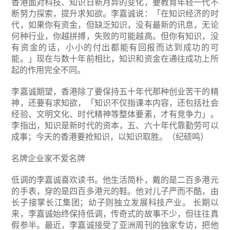
香港面对科技、知识日新月异的变化，要教育年轻一代不
断努力探索，提升求知欲。李嘉诚说：「在知识经济的时
代，如果你有资金，但缺乏知识，没有最新的讯息，无论
何种行业，你越拼搏，失败的可能越高。但你有知识，没
有资金的话，小小的付出都能有回报而达到成功的可
能。」现在与数十年前相比，知识和资金在通往成功上所
起的作用完全不同。
李嘉诚期望，香港除了要保持五十年代那种创业苦干的精
神，还要有求知欲，「知识不仅指课本内容，还包括社会
经验、文明文化、时代精神等整体要素，才有竞争力」。
李指出，知识是新时代的资本，五、六十年代靠勤劳可以
成事；今天的香港要抢知识，以知识取胜。（纪硕鸣）
名牌企业家不爱名牌
低调的李嘉诚喜欢读书。他生活简朴，戴的是二百多港元
的手表，穿的是四百多港元的鞋。他对儿子严而不酷，由
长子接掌长江集团；幼子则独立发展科技产业。
长期以
来，李嘉诚始终保持低调，传奇式的故事不少，但往往真
假参半。最近，李嘉诚接受了亚洲周刊的独家专访，把他