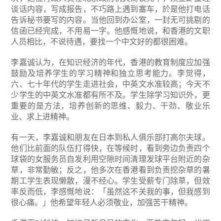
谈话内容，写成报告，不巧路上遇到塞车，於是他打电话
告诉秘书要写的内容。当他回到办公室，一封无可挑剔的
信函已经完成，不用易一字。他感慨地说，和香港的文职
人员相比，不说待遇，要找一个中文好的都很困难。
李嘉诚认为，在知识经济的年代，香港的教育制度应加强
鼓励及培养学生的学习精神和独立思考能力。李觉得，
六、七十年代的学生走进社会，中英文水准较高；今天不
少学生的中英文水准都有所不及。学生除学习知识外，更
重要的是方法，培养创新的思维、毅力、干劲、敬业乐
业、求上进精神。
有一天，李嘉诚和朋友在日本到私人俱乐部打高尔夫球。
他们比前面的队伍打得快，在等候时，看到旁边负责四个
球袋的女服务员自发利用空隙时间清理发球平台附近的杂
草，非常勤敏；反之，他多次在香港看到负责挖杂草的暑
期工学生表现懒散，漫不经心。学生受薪专门除草，但效
率反而低，李感慨地说：「虽然这不关我的事，但我感到
很心痛。」他希望年轻人必须敬业，加强苦干精神。