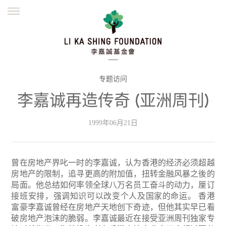
ENGLISH
繁體
简体
主页
创办缘起
理念愿景
公益志业
新闻资讯
欺诈警示
专题访问
李嘉诚再造传奇 (亚洲周刊)
並肩同行
1999年06月21日
曾在房地产界叱一时的李嘉诚，认为香港的经济必须超越
房地产的限制，追寻更高的附加值，扭转金融风暴之後的
局面。他总结如何率领全球八万名员工奋斗的动力，厘订
接班安排，强调知识可以改变个人及国家的命运。
香港
富豪李嘉诚曾经在房地产天地创下奇迹，但他其实早已看
破房地产泡沫的脆弱。李嘉诚最近在接受亚洲周刊独家专