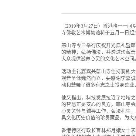
（2019年3月27日）香港唯一
寺佛教艺术博物馆将于五月一日起
慈山寺今日举行庆祝开光典礼暨慈
的精神，弘扬佛法，并透过珍藏造
大众提供滋养心灵的文化艺术空间
活动主礼嘉宾兼慈山寺住持洞鈜大
观音圣像巍然而立，要感谢李嘉诚
动和鼓舞了很多有志之士投身善业
他又指出，科技发展拉近了地域之
的智慧正是安心的良方。慈山寺会
心灵关怀与辅导工作，弘法利生，
具文化历史价值的珍贵藏品，为大
香港特区行政长官林郑月娥女士表