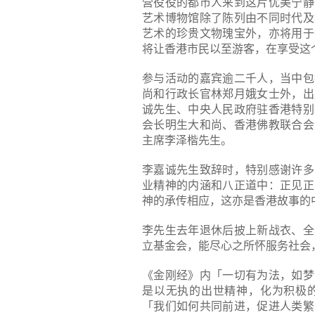
营役役的都市人来到这片优美宁静
艺术博物馆除了陈列由不同时代及
艺术的珍贵文物瑰宝外，亦将用于
将让香港市民以至游客，在享受这
参与活动的嘉宾逾二千人，当中包
尚和行政长官林郑月娥女士外，出
诚先生、中央人民政府驻香港特别
会长明生大和尚、香港佛教联合会
主席李泽楷先生。
李嘉诚先生致辞时，特别感谢许多
业精神的内涵和八正道中：正见正
神的承传相应，这亦是香港故事的
李先生去年退休后披上新战衣、全
立基金会，能尽心之所怀服务社会
《金刚经》内「一切有为法，如梦
是以无执的出世精神，化为积极
「我们如何共同前进，促进人类繁