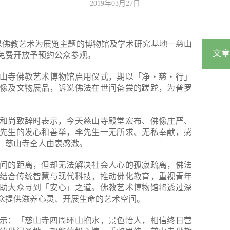
2019年03月27日
一间以佛教艺术为展览主题的博物馆及学术研究基地－慈山
文章
免费开放予预约公众参观。
山寺佛教艺术博物馆启用仪式，期以「净‧慈‧行」
像及文物展品，诉说佛法在世间备尝的蹉跎，为普罗
。
和尚致辞时表示，今天慈山寺殿堂宏布、佛像庄严、
先生的发心和善举，李先生一无所求、无私奉献，感
，慈山寺仝人由衷感激。
间的距离，但却无法解决社会人心的孤寂疏离，佛法
结合传统智慧与现代科技，推动佛化教育，重视青年
助大众寻到「安心」之道。佛教艺术博物馆将透过深
众提供滋养心灵、开展生命的艺术空间。
示：「慈山寺四周环山抱水，景色怡人，相信终日营