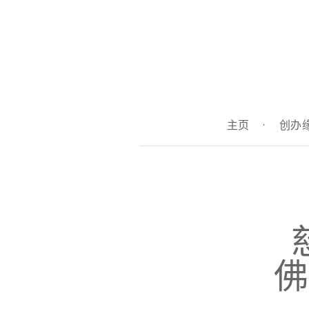
主页
·
创办
佛