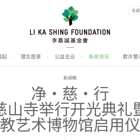
缘起
·
理念愿景
·
公益志业
·
新闻资讯
·
欺诈警
新闻稿
净‧慈‧行
慈山寺举行开光典礼
教艺术博物馆启用