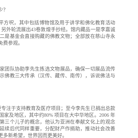
少？
00平方呎，其中包括博物馆及用于讲学和佛化教育活动
，另外轮流展出43卷敦煌手抄经。馆内藏品一是李嘉诚
二是基金会直接购藏的佛教文物；全部放在慈山寺永
免费参观。
家团队协助李先生拣选文物展品，确保一切展品流传
示佛教三大传承（汉传、藏传、南传），诉说佛法与
，主要专注于支持教育及医疗项目；至今李先生已捐出总款
个国家及地区，其中约80% 项目在大中华地区。2006 年
第三个儿子的概念，他认为亚洲在奉献文化上的观念
延续后代同样重要，分配财产作捐助，推动社会改善
更多新希望，世界因而更美好。