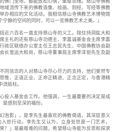
的佛门圣地，都能放松心情，重整思绪。慈山寺佛教
地域流传下来的佛教造像、绘画、刻经、写经等佛教
举办相应的文化活动。我相信慈山寺佛教艺术博物馆
个宁静的空间的同时，可以一览佛教艺术之美。」
括近六百名一直支持慈山寺的义工。除住持洞鈜大和
席主礼的还有慈山寺功德主、李嘉诚基金会主席李嘉
行政区联络办公室主任王志民先生、中国佛教协会副
会长宽运大和尚，慈山寺董事局主席李泽钜先生及副
不同信念的人对慈山寺尽心尽力的支持，他们斐然专
思惟、正语正业、正命正精进、正念正定，与香港精
中流砥柱。
心投入基金会工作。他强调，一生最重要的决定是成
，是感刻至深的福份。
幻泡影」，是李先生最喜欢的佛教偈语，其深层意义
的入世行动。李先生又认为，立身处世是一门艺术，
荣？」是最艰难的问题，希望慈山寺能为反思和探求