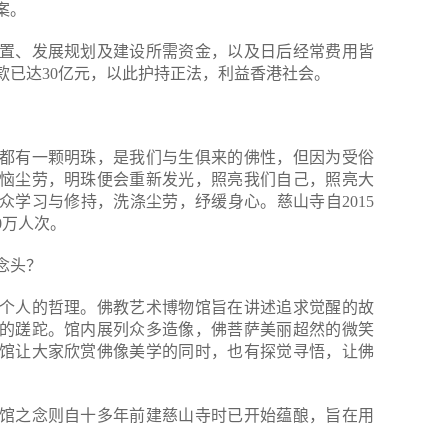
案。
置、发展规划及建设所需资金，以及日后经常费用皆
款已达30亿元，以此护持正法，利益香港社会。
都有一颗明珠，是我们与生俱来的佛性，但因为受俗
恼尘劳，明珠便会重新发光，照亮我们自己，照亮大
众学习与修持，洗涤尘劳，纾缓身心。慈山寺自2015
0万人次。
念头？
个人的哲理。佛教艺术博物馆旨在讲述追求觉醒的故
的蹉跎。馆内展列众多造像，佛菩萨美丽超然的微笑
馆让大家欣赏佛像美学的同时，也有探觉寻悟，让佛
馆之念则自十多年前建慈山寺时已开始蕴酿，旨在用