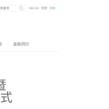
ENGLISH
繁體
简体
示
·
並肩同行
暨
仪式