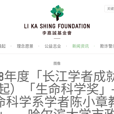
缘起
·
理念愿景
·
公益志业
·
新闻资讯
·
欺诈警
图像
2008年度「长江学者
起）「生命科学奖」
命科学系学者陈小章