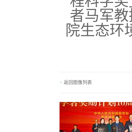
程科学奖
者马军教
院生态环
<
返回图像列表