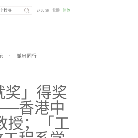
ENGLISH
繁體
简体
示
·
並肩同行
成就奖」得奖
──香港中
教授；「工