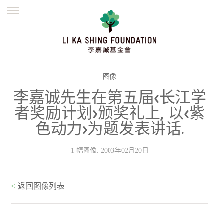
ENGLISH
繁體
简体
主页
创办缘起
理念愿景
公益志业
新闻资讯
欺诈警示
图像
李嘉诚先生在第五届<长江学
並肩同行
者奖励计划>颁奖礼上, 以<紫
色动力>为题发表讲话.
1 幅图像. 2003年02月20日
<
返回图像列表