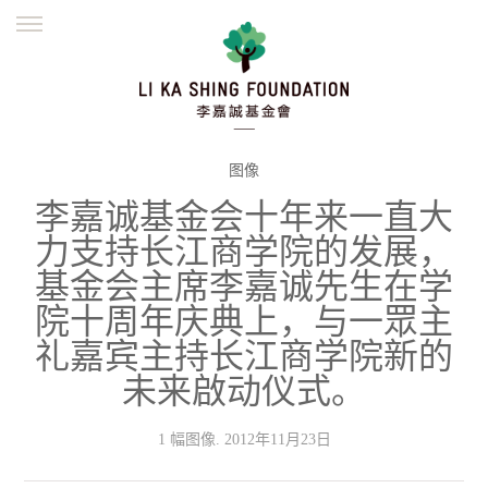
ENGLISH
繁體
简体
主页
创办缘起
理念愿景
公益志业
新闻资讯
欺诈警示
图像
李嘉诚基金会十年来一直大
並肩同行
力支持长江商学院的发展，
基金会主席李嘉诚先生在学
院十周年庆典上，与一眾主
礼嘉宾主持长江商学院新的
未来啟动仪式。
1 幅图像. 2012年11月23日