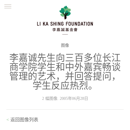
ENGLISH
繁體
简体
主页
创办缘起
理念愿景
公益志业
新闻资讯
欺诈警示
图像
李嘉诚先生向三百多位长江
並肩同行
商学院学生和中外嘉宾畅谈
管理的艺术，并回答提问，
学生反应热烈。
2 幅图像. 2005年06月28日
<
返回图像列表