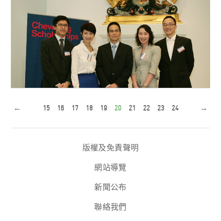
←
15
16
17
18
19
20
21
22
23
24
→
李澤鉅先生在酒會上與和黃志奮領獎學金過往得主會面
(由左至右：麥博宏、盧敏儀...
版權及免責聲明
網站導覽
新聞公布
聯絡我們