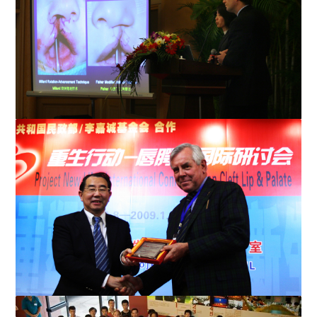
新圖書館
Dr. Richard Redett 講解序列征嬰兒下頜骨牽張手術