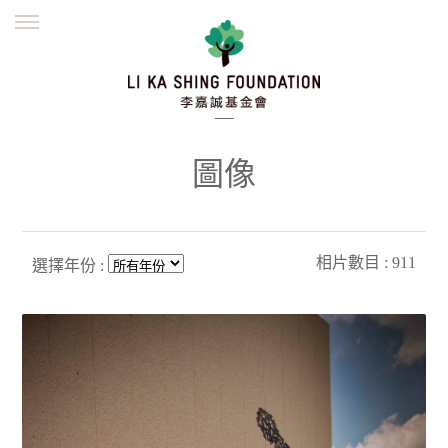
ENGLISH
繁體
简体
主頁
創辦緣起
理念願景
公益志業
新聞資訊
欺詐警示
圖像
並肩同行
相片數目 : 911
選擇年份 :