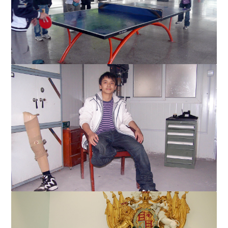
國務委員劉延東女士與李嘉誠先生攝於「長江學者獎勵計
李嘉誠基金會主席李嘉誠先生於「長江學者獎勵計劃」第
劃」第十屆頒獎典禮，劉...
十屆頒獎典禮上致辭，並...
在李嘉誠基金會和中國殘聯的幫助下，於四川地震中失去
右腿的唐海目前已能和正...
唐海在四川地震中失右腿，「512四川地震義肢輪椅捐贈
項目」為他安裝義肢，經過...