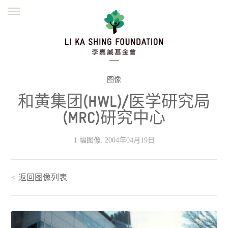
ENGLISH
繁體
简体
主页
创办缘起
理念愿景
公益志业
新闻资讯
欺诈警示
图像
和黄集团(HWL)/医学研究局
並肩同行
(MRC)研究中心
1 幅图像. 2004年04月19日
<
返回图像列表